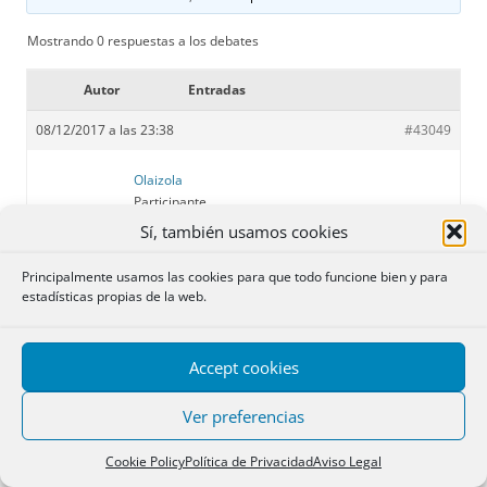
Mostrando 0 respuestas a los debates
Autor
Entradas
08/12/2017 a las 23:38
#43049
Olaizola
Participante
Sí, también usamos cookies
Principalmente usamos las cookies para que todo funcione bien y para
Buenas noches. Dispongo de manuales de Carperi de Derecho
estadísticas propias de la web.
Civil y Mercantil para la oposición de Notarias los cuales pongo a
la venta por haber dejado la oposición.
También dispongo de Manual de Derecho Administrativo,
Accept cookies
Procesal y Fiscal para la oposicion de Notarias de Lidon Ortiz.
Asimismo vendo Manual con los temas de Derecho Hipotecario
Ver preferencias
de la Oposición de Notarias de la editorial Dijusa.
Cookie Policy
Política de Privacidad
Aviso Legal
Interesados ponerse en contacto en
alboschrob@hotmail.com