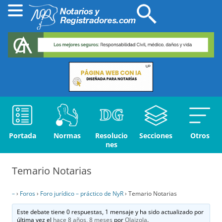
Portada
Normas
Resolucio
Secciones
Otros
nes
Temario Notarias
–
›
Foros
›
Foro jurídico – práctico de NyR
›
Temario Notarias
Este debate tiene 0 respuestas, 1 mensaje y ha sido actualizado por
última vez el
hace 8 años, 8 meses
por
Olaizola
.