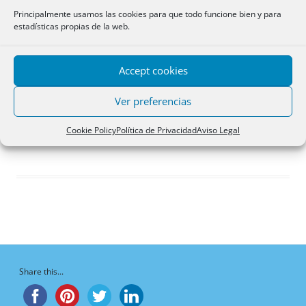
Respuestas creadas
Principalmente usamos las cookies para que todo funcione bien y para
estadísticas propias de la web.
Participaciones
Favoritos
Accept cookies
Respuestas de foro
creadas
Ver preferencias
¡Vaya, no hay respuestas aquí!
Cookie Policy
Política de Privacidad
Aviso Legal
Share this...