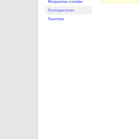
ENRIQUECIDAS
TITULARES 
Respuestas creadas
NO DESESPERES
CAT
Participaciones
A MANO
SUCESIONES 
Favoritos
FUTURAS NORMAS
GEORREFE
ALQUILE
TRI
LH Y C
¿SABIA
FRANCI
BÚSQUED