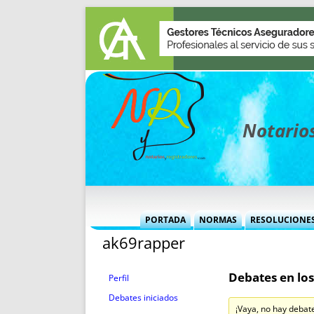
Notarios
PORTADA
NORMAS
RESOLUCIONE
ak69rapper
MÁS USADAS (CUADRO)
INFORMES 
INFORMES MENSUALES
VOCES P
Debates en los
MÁS DESTACADAS
VOCES M
Perfil
TITULARES DESDE 2002
TITULARES
Debates iniciados
¡Vaya, no hay debat