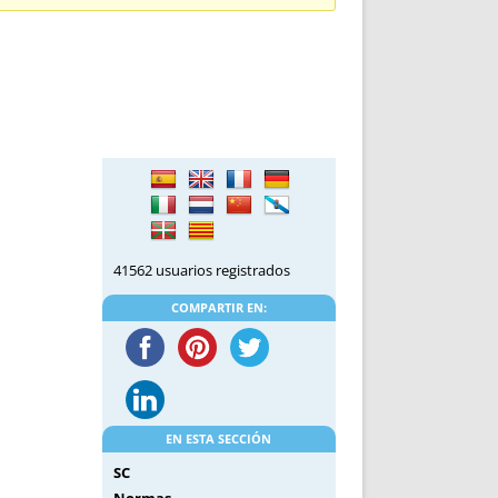
DE INICIO
PREMIO NYR
VORITOS
CONVENCIONES ANUALES
A IRPF
NUEVA ETAPA
AS
POLÍTICA DE PRIVACIDAD
IJUELAS
AVISO LEGAL
POTECA
REPORTAR INCIDENCIA
PERES
LOGOTIPO
CES
ENTREVISTAS
SONRISA
41562 usuarios registrados
ENVÍA CORREO
CANALES DE VÍDEO
COMPARTIR EN:
EN ESTA SECCIÓN
SC