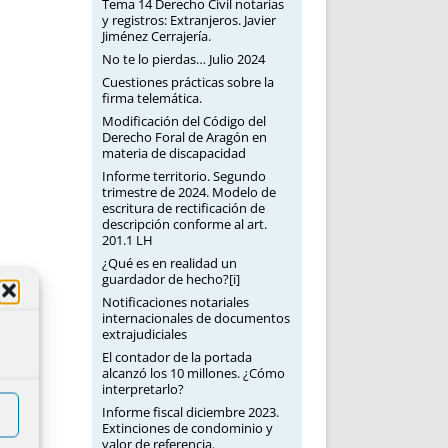
Tema 14 Derecho Civil notarias
y registros: Extranjeros. Javier
Jiménez Cerrajería.
No te lo pierdas… Julio 2024
Cuestiones prácticas sobre la
firma telemática.
Modificación del Código del
Derecho Foral de Aragón en
materia de discapacidad
Informe territorio. Segundo
trimestre de 2024. Modelo de
escritura de rectificación de
descripción conforme al art.
201.1 LH
¿Qué es en realidad un
guardador de hecho?[i]
Notificaciones notariales
internacionales de documentos
extrajudiciales
El contador de la portada
alcanzó los 10 millones. ¿Cómo
interpretarlo?
Informe fiscal diciembre 2023.
Extinciones de condominio y
valor de referencia.