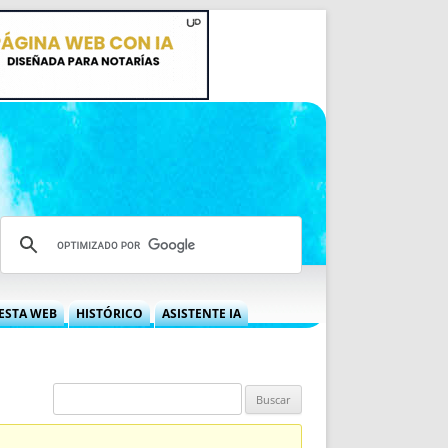
ESTA WEB
HISTÓRICO
ASISTENTE IA
A DGRN
QUÉ OFRECEMOS
 NIF
IDEARIO WEB
 LABORAL
QUIÉNES SOMOS
ÁBILES
HISTORIA