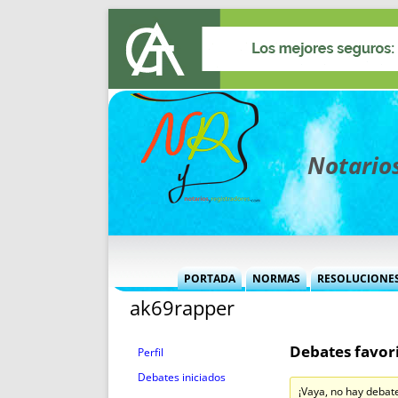
Notarios
PORTADA
NORMAS
RESOLUCIONE
ak69rapper
MÁS USADAS (CUADRO)
INFORMES 
INFORMES MENSUALES
VOCES P
Debates favori
MÁS DESTACADAS
VOCES M
Perfil
TITULARES DESDE 2002
TITULARES
Debates iniciados
¡Vaya, no hay debat