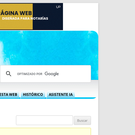
ESTA WEB
HISTÓRICO
ASISTENTE IA
A DGRN
QUÉ OFRECEMOS
 NIF
IDEARIO WEB
 LABORAL
QUIÉNES SOMOS
ÁBILES
HISTORIA