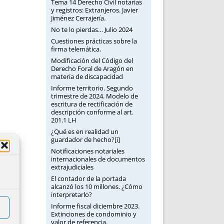
Tema 14 Derecho Civil notarias
y registros: Extranjeros. Javier
Jiménez Cerrajería.
No te lo pierdas… Julio 2024
Cuestiones prácticas sobre la
firma telemática.
Modificación del Código del
Derecho Foral de Aragón en
materia de discapacidad
Informe territorio. Segundo
trimestre de 2024. Modelo de
escritura de rectificación de
descripción conforme al art.
201.1 LH
¿Qué es en realidad un
guardador de hecho?[i]
Notificaciones notariales
internacionales de documentos
extrajudiciales
El contador de la portada
alcanzó los 10 millones. ¿Cómo
interpretarlo?
Informe fiscal diciembre 2023.
Extinciones de condominio y
valor de referencia.