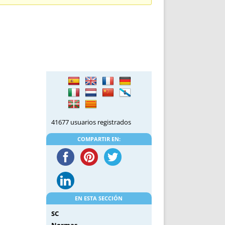
DE INICIO
PREMIO NYR
VORITOS
CONVENCIONES ANUALES
A IRPF
NUEVA ETAPA
AS
POLÍTICA DE PRIVACIDAD
IJUELAS
AVISO LEGAL
POTECA
REPORTAR INCIDENCIA
PERES
LOGOTIPO
CES
ENTREVISTAS
SONRISA
41677 usuarios registrados
ENVÍA CORREO
CANALES DE VÍDEO
COMPARTIR EN:
EN ESTA SECCIÓN
SC