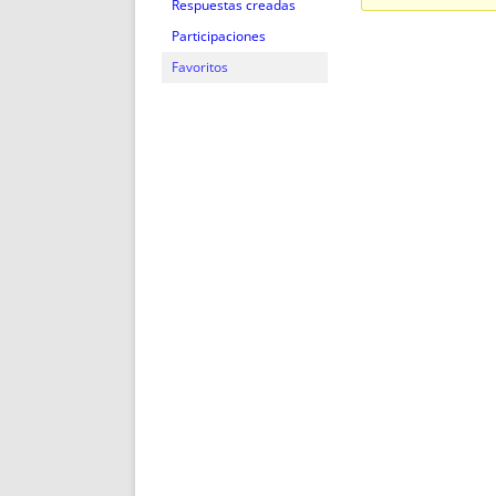
ENRIQUECIDAS
TITULARES 
Respuestas creadas
NO DESESPERES
CAT
Participaciones
A MANO
SUCESIONES 
Favoritos
FUTURAS NORMAS
GEORREFE
ALQUILE
TRI
LH Y C
¿SABIA
FRANCI
BÚSQUED