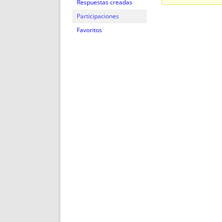
ENRIQUECIDAS
TITULARES 
Respuestas creadas
NO DESESPERES
CAT
Participaciones
A MANO
SUCESIONES 
Favoritos
FUTURAS NORMAS
GEORREFE
ALQUILE
TRI
LH Y C
¿SABIA
FRANCI
BÚSQUED