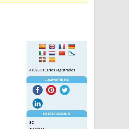
DE INICIO
PREMIO NYR
VORITOS
CONVENCIONES ANUALES
A IRPF
NUEVA ETAPA
AS
POLÍTICA DE PRIVACIDAD
IJUELAS
AVISO LEGAL
POTECA
REPORTAR INCIDENCIA
PERES
LOGOTIPO
CES
ENTREVISTAS
SONRISA
41695 usuarios registrados
ENVÍA CORREO
CANALES DE VÍDEO
COMPARTIR EN:
EN ESTA SECCIÓN
SC