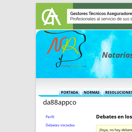
Notarios
PORTADA
NORMAS
RESOLUCIONE
da88appco
MÁS USADAS (CUADRO)
INFORMES 
INFORMES MENSUALES
VOCES P
Debates en los
MÁS DESTACADAS
VOCES M
Perfil
TITULARES DESDE 2002
TITULARES
Debates iniciados
¡Vaya, no hay debat