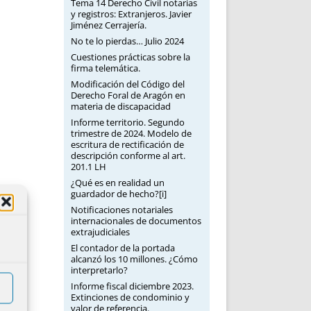
Tema 14 Derecho Civil notarias
y registros: Extranjeros. Javier
Jiménez Cerrajería.
No te lo pierdas… Julio 2024
Cuestiones prácticas sobre la
firma telemática.
Modificación del Código del
Derecho Foral de Aragón en
materia de discapacidad
Informe territorio. Segundo
trimestre de 2024. Modelo de
escritura de rectificación de
descripción conforme al art.
201.1 LH
¿Qué es en realidad un
guardador de hecho?[i]
Notificaciones notariales
internacionales de documentos
extrajudiciales
El contador de la portada
alcanzó los 10 millones. ¿Cómo
interpretarlo?
Informe fiscal diciembre 2023.
Extinciones de condominio y
valor de referencia.