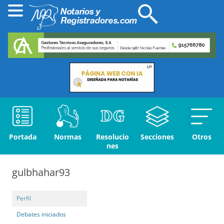
Portada
Normas
Resolucio
Secciones
Otros
nes
gulbhahar93
Perfil
Debates iniciados