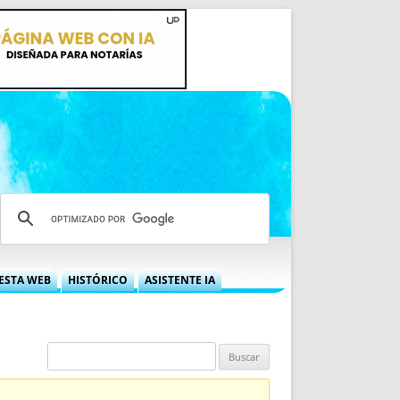
ESTA WEB
HISTÓRICO
ASISTENTE IA
A DGRN
QUÉ OFRECEMOS
 NIF
IDEARIO WEB
 LABORAL
QUIÉNES SOMOS
ÁBILES
HISTORIA