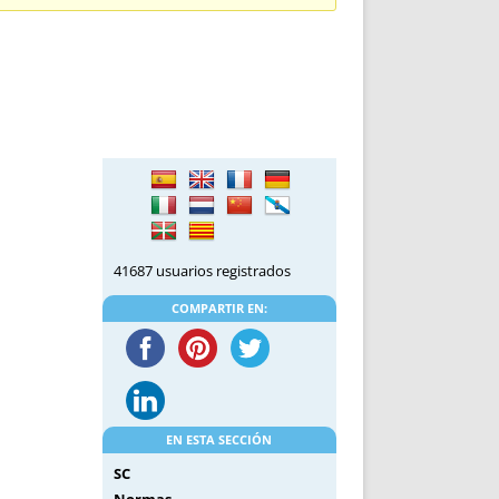
DE INICIO
PREMIO NYR
VORITOS
CONVENCIONES ANUALES
A IRPF
NUEVA ETAPA
AS
POLÍTICA DE PRIVACIDAD
IJUELAS
AVISO LEGAL
POTECA
REPORTAR INCIDENCIA
PERES
LOGOTIPO
CES
ENTREVISTAS
SONRISA
41687 usuarios registrados
ENVÍA CORREO
CANALES DE VÍDEO
COMPARTIR EN:
EN ESTA SECCIÓN
SC