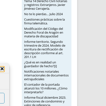
Tema 14 Derecho Civil notarias
y registros: Extranjeros. Javier
Jiménez Cerrajería.
No te lo pierdas… Julio 2024
Cuestiones prácticas sobre la
firma telemática.
Modificación del Código del
Derecho Foral de Aragón en
materia de discapacidad
Informe territorio. Segundo
trimestre de 2024. Modelo de
escritura de rectificación de
descripción conforme al art.
201.1 LH
¿Qué es en realidad un
guardador de hecho?[i]
Notificaciones notariales
internacionales de documentos
extrajudiciales
El contador de la portada
alcanzó los 10 millones. ¿Cómo
interpretarlo?
Informe fiscal diciembre 2023.
Extinciones de condominio y
valor de referencia.