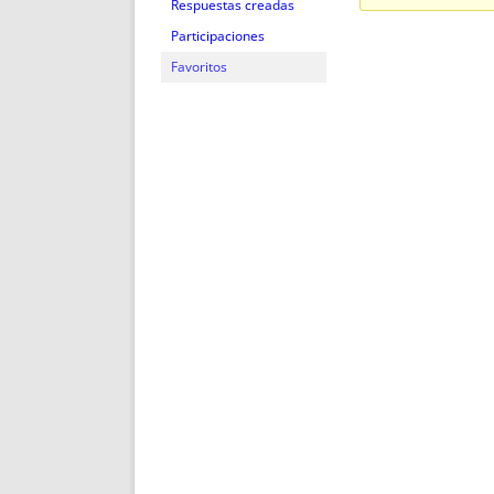
ENRIQUECIDAS
TITULARES 
Respuestas creadas
NO DESESPERES
CAT
Participaciones
A MANO
SUCESIONES 
Favoritos
FUTURAS NORMAS
GEORREFE
ALQUILE
TRI
LH Y C
¿SABIA
FRANCI
BÚSQUED