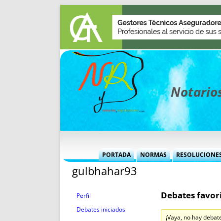
Notarios
PORTADA
NORMAS
RESOLUCIONE
gulbhahar93
MÁS USADAS (CUADRO)
INFORMES 
INFORMES MENSUALES
VOCES P
Debates favori
MÁS DESTACADAS
VOCES M
Perfil
TITULARES DESDE 2002
TITULARES
Debates iniciados
¡Vaya, no hay debat