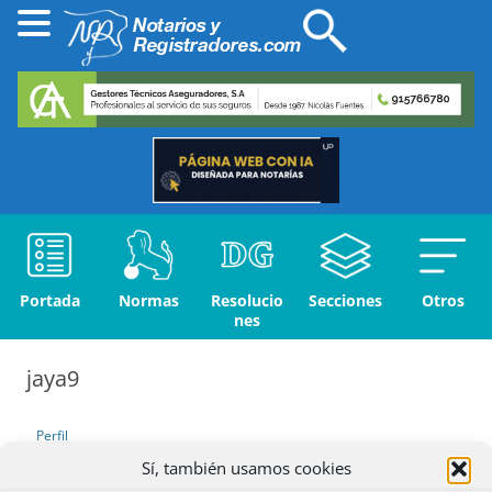
Portada
Normas
Resolucio
Secciones
Otros
nes
jaya9
Perfil
Sí, también usamos cookies
Debates iniciados