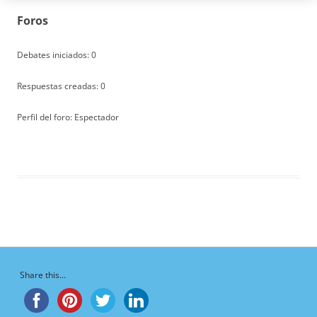
Foros
Debates iniciados: 0
Respuestas creadas: 0
Perfil del foro: Espectador
Share this...