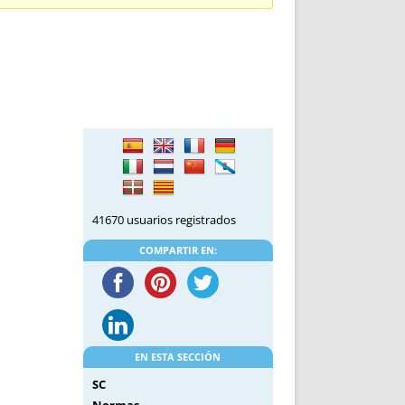
DE INICIO
PREMIO NYR
VORITOS
CONVENCIONES ANUALES
A IRPF
NUEVA ETAPA
AS
POLÍTICA DE PRIVACIDAD
IJUELAS
AVISO LEGAL
POTECA
REPORTAR INCIDENCIA
PERES
LOGOTIPO
CES
ENTREVISTAS
SONRISA
41670 usuarios registrados
ENVÍA CORREO
CANALES DE VÍDEO
COMPARTIR EN:
EN ESTA SECCIÓN
SC