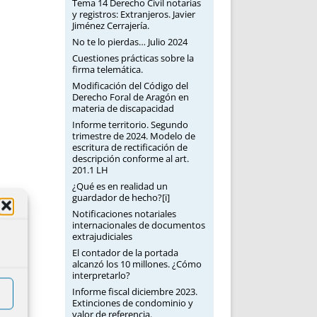
Tema 14 Derecho Civil notarias
y registros: Extranjeros. Javier
Jiménez Cerrajería.
No te lo pierdas… Julio 2024
Cuestiones prácticas sobre la
firma telemática.
Modificación del Código del
Derecho Foral de Aragón en
materia de discapacidad
Informe territorio. Segundo
trimestre de 2024. Modelo de
escritura de rectificación de
descripción conforme al art.
201.1 LH
¿Qué es en realidad un
guardador de hecho?[i]
Notificaciones notariales
internacionales de documentos
extrajudiciales
El contador de la portada
alcanzó los 10 millones. ¿Cómo
interpretarlo?
Informe fiscal diciembre 2023.
Extinciones de condominio y
valor de referencia.