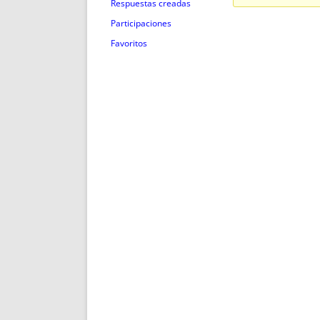
ENRIQUECIDAS
TITULARES 
Respuestas creadas
NO DESESPERES
CAT
Participaciones
A MANO
SUCESIONES 
Favoritos
FUTURAS NORMAS
GEORREFE
ALQUILE
TRI
LH Y C
¿SABIA
FRANCI
BÚSQUED