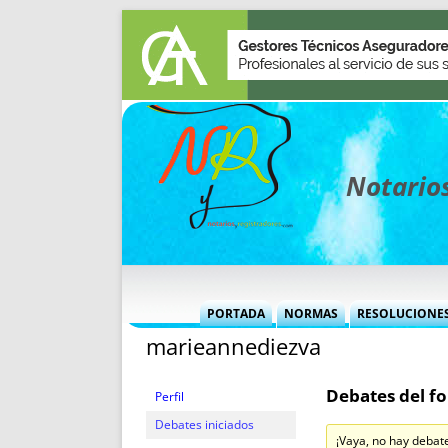
Notarios
PORTADA
NORMAS
RESOLUCIONE
marieannediezva
MÁS USADAS (CUADRO)
INFORMES 
INFORMES MENSUALES
VOCES P
Debates del fo
MÁS DESTACADAS
VOCES M
Perfil
TITULARES DESDE 2002
TITULARES
Debates iniciados
¡Vaya, no hay debat