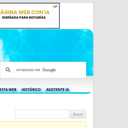
ESTA WEB
HISTÓRICO
ASISTENTE IA
A DGRN
QUÉ OFRECEMOS
 NIF
IDEARIO WEB
 LABORAL
QUIÉNES SOMOS
ÁBILES
HISTORIA