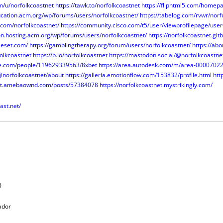
m/u/norfolkcoastnet
https://tawk.to/norfolkcoastnet
https://fliphtml5.com/homepa
ucation.acm.org/wp/forums/users/norfolkcoastnet/
https://tabelog.com/rvwr/norf
.com/norfolkcoastnet/
https://community.cisco.com/t5/user/viewprofilepage/use
on.hosting.acm.org/wp/forums/users/norfolkcoastnet/
https://norfolkcoastnet.git
ieset.com/
https://gamblingtherapy.org/forum/users/norfolkcoastnet/
https://ab
folkcoastnet
https://b.io/norfolkcoastnet
https://mastodon.social/@norfolkcoastne
re.com/people/119629339563/8xbet
https://area.autodesk.com/m/area-0000702
norfolkcoastnet/about
https://galleria.emotionflow.com/153832/profile.html
htt
tnet.amebaownd.com/posts/57384078
https://norfolkcoastnet.mystrikingly.com/
ast.net/
0
tador