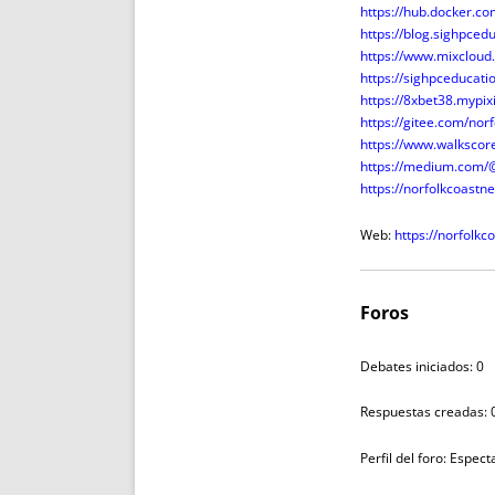
https://hub.docker.co
https://blog.sighpced
https://www.mixcloud
https://sighpceducati
https://8xbet38.mypix
https://gitee.com/nor
https://www.walksco
https://medium.com/@
https://norfolkcoas
Web:
https://norfolkco
Foros
Debates iniciados: 0
Respuestas creadas: 
Perfil del foro: Espec