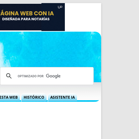
ESTA WEB
HISTÓRICO
ASISTENTE IA
A DGRN
QUÉ OFRECEMOS
 NIF
IDEARIO WEB
 LABORAL
QUIÉNES SOMOS
ÁBILES
HISTORIA