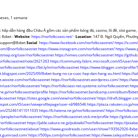
MERCANTIL-BM
OPOSICIONES
FACEBOOK
CUADRO ALTERNATIVO
CASOS PRÁCTICOS REGISTRO
NYR PAGINA 
INFORMES OPOSICIONES
OTROS TEMAS O.M.
POR IMPUESTOS
MODELOS O.R.
VARIOS O.N.
ALUÑA
DOCTRINA
TWITTER
DGRN 2017
INDICE CASOS JC CASAS
NYR A FA
RESÚMENES LEYES
COLABORADORES
SENTENCIAS O.M.
MAPAS FISCALES
TEMAS
Y DONACIONES
CONSUMO Y DERECHO
HAZTE USUARIO/A
A MANO
DICTAMENES INTERNAC.
PLUSVALÍ
INFORMES PERIÓDICOS
ARTÍCULOS DOCTRINA
ARTÍCULOS FISCAL
PROMOCIONES
MODELOS O.M.
VERSOS
meses, 1 semana
RENCIACIÓN
INTERNACIONAL
RANKINGS
CONSUMO
MODELOS REGISTROS
FECH
PÁGINAS ESPECIALES
CLÁUSULAS DE HIPOTECA
TRATADOS INTER.
NORMAS FISCAL
VARIOS O.M.
VARIOS O.R
VARIOS
LIBROS
 hấp dẫn hàng đầu Châu Á gồm các sản phẩm bóng đá, casino, lô đề, slot game, đ
R (NRUA)
DERECHO EUROPEO
ENTREVISTAS
COMPARATIVAS ARTÍCULOS
MODELOS MERCANTIL
CALCULA H
INFORMES MENSUALES F.N.
REVISTA DERECHO CIVIL
SENTENCIAS FISCAL
ARTÍCULOS CYD
ARTÍCULOS D.E.
PINCELADAS
: 8xbet -
Website
:
https://norfolkcoast.net/
-
Location
: 147 Đ. Ngô Quyền, Phường
BUTOS
AULA SOCIAL
CONCURSOS
TERRITORIO
REDACCIÓN JURÍDICA
CUOTA HI
VARIOS F.N.
VARIOS DOCTRINA
ARTÍCULOS INTER.
NORMATIVA D.E.
VARIOS FISCAL
NORMAS CYD
ARTÍCULOS
 support@8xbet
Social
https://www.facebook.com/norfolkcoastnet/
https://x.com
com/@norfolkcoastnet
https://www.instagram.com/norfolkcoastnet/
https://www.
ATASTRO
OPINIÓN
CORREO
¡SABÍAS QUÉ?
NODESES
TEMAS PRÁCTICOS
DISPOSICIONES
PAÍSES
etmap.org/user/norfolkcoastnet
https://vimeo.com/norfolkcoastnet
https://githu
S QUÉ…?
FUTURAS NORMAS
ENLA
INFORMES MENSUALES F.N.
DICTÁMENES INTERNAC.
COLABORADORES
norfolkcoastnet/note/2621263
https://community.fabric.microsoft.com/t5/user/vi
SCO SENA
TERRITORIO
INFORMES PERIODICOS
PÁGINAS ESPECIALES
VARIOS INTER.
VARIOS CYD
norfolkcoastnet
https://bit.ly/m/norfolkcoastnet
https://www.blogger.com/profil
net.blogspot.com/2025/09/8xbet-bung-no-ca-cuoc-hap-dan-hang-au.html
https://t
A EN BOE
RINCÓN LITERARIO
ARTÍCULOS TERRITORIO
VARIOS F.N.
et.wixsite.com/norfolkcoastnet
https://norfolkcoastnet.wordpress.com/
https://ww
HERRAMIENTAS
m/user/norfolkcoastnet/
https://norfolkcoast-net.systeme.io/norfolkcoastnet
http
.ne.jp/norfolkcoastnet/profile
https://norfolkcoastnet.bandcamp.com/album/8xbet
NORMAS TERRITORIO
lkcoastnet
https://sites.google.com/view/norfolkcoastnet/
https://draft.blogger.
VARIOS TERRITORIO
bspot.com/t5/user/viewprofilepage/user-id/986546
https://plaza.rakuten.co.jp/no
m.com/252461411011035
https://b.hatena.ne.jp/norfolkcoastnet/
https://norfolkcoas
m/people/norfolkcoastnet/
https://norfolkcoastnet.stck.me/profile
https://gitlab.c
norfolkcoastnet
https://jakle.sakura.ne.jp/pukiwiki/?norfolkcoastnet
https://pixa
/norfolkcoastnet/about/
https://www.goodreads.com/user/show/193562926-8xbe
net.gumroad.com/
https://500px.com/p/norfolkcoastnet
https://www.salejusthere.