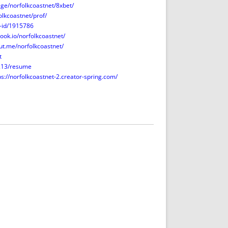
ge/norfolkcoastnet/8xbet/
olkcoastnet/prof/
r-id/1915786
book.io/norfolkcoastnet/
out.me/norfolkcoastnet/
t
213/resume
ps://norfolkcoastnet-2.creator-spring.com/