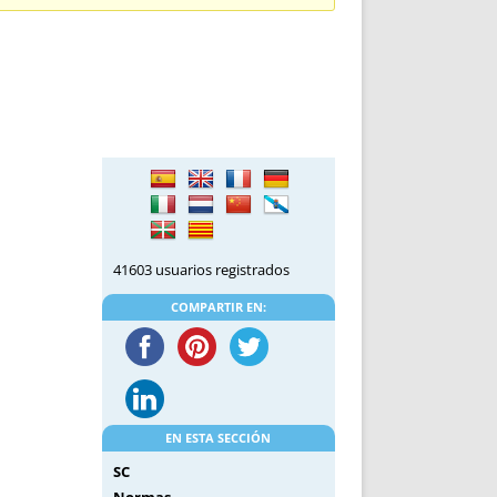
DE INICIO
PREMIO NYR
VORITOS
CONVENCIONES ANUALES
A IRPF
NUEVA ETAPA
AS
POLÍTICA DE PRIVACIDAD
IJUELAS
AVISO LEGAL
POTECA
REPORTAR INCIDENCIA
PERES
LOGOTIPO
CES
ENTREVISTAS
SONRISA
41603 usuarios registrados
ENVÍA CORREO
CANALES DE VÍDEO
COMPARTIR EN:
EN ESTA SECCIÓN
SC