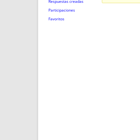
ENRIQUECIDAS
TITULARES 
Respuestas creadas
NO DESESPERES
CAT
Participaciones
A MANO
SUCESIONES 
Favoritos
FUTURAS NORMAS
GEORREFE
ALQUILE
TRI
LH Y C
¿SABIA
FRANCI
BÚSQUED