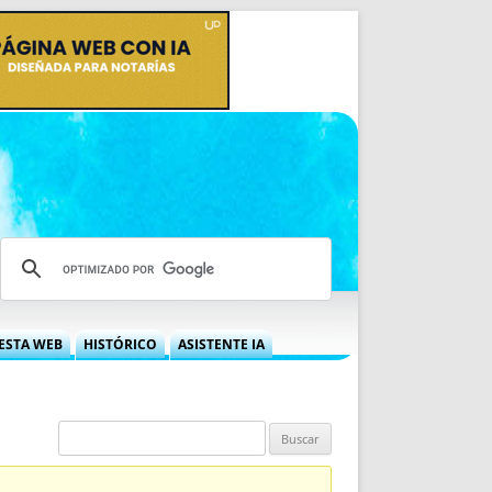
ESTA WEB
HISTÓRICO
ASISTENTE IA
A DGRN
QUÉ OFRECEMOS
 NIF
IDEARIO WEB
 LABORAL
QUIÉNES SOMOS
ÁBILES
HISTORIA