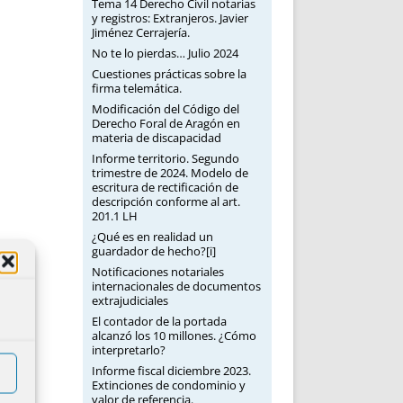
Tema 14 Derecho Civil notarias
y registros: Extranjeros. Javier
Jiménez Cerrajería.
No te lo pierdas… Julio 2024
Cuestiones prácticas sobre la
firma telemática.
Modificación del Código del
Derecho Foral de Aragón en
materia de discapacidad
Informe territorio. Segundo
trimestre de 2024. Modelo de
escritura de rectificación de
descripción conforme al art.
201.1 LH
¿Qué es en realidad un
guardador de hecho?[i]
Notificaciones notariales
internacionales de documentos
extrajudiciales
El contador de la portada
alcanzó los 10 millones. ¿Cómo
interpretarlo?
Informe fiscal diciembre 2023.
Extinciones de condominio y
valor de referencia.