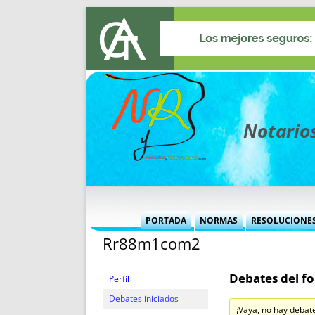
Notarios
PORTADA
NORMAS
RESOLUCIONE
Rr88m1com2
MÁS USADAS (CUADRO)
INFORMES 
INFORMES MENSUALES
VOCES P
Debates del fo
MÁS DESTACADAS
VOCES M
Perfil
TITULARES DESDE 2002
TITULARES
Debates iniciados
¡Vaya, no hay debat