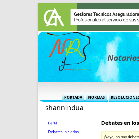
Notarios
PORTADA
NORMAS
RESOLUCIONE
shannindua
MÁS USADAS (CUADRO)
INFORMES 
INFORMES MENSUALES
VOCES P
Debates en los
MÁS DESTACADAS
VOCES M
Perfil
TITULARES DESDE 2002
TITULARES
Debates iniciados
¡Vaya, no hay debat