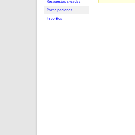
ENRIQUECIDAS
TITULARES 
Respuestas creadas
NO DESESPERES
CAT
Participaciones
A MANO
SUCESIONES 
Favoritos
FUTURAS NORMAS
GEORREFE
ALQUILE
TRI
LH Y C
¿SABIA
FRANCI
BÚSQUED