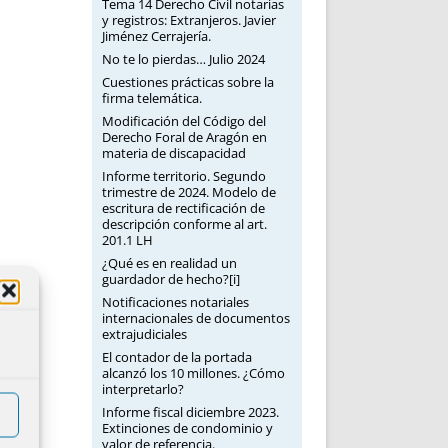
Tema 14 Derecho Civil notarias
y registros: Extranjeros. Javier
Jiménez Cerrajería.
No te lo pierdas… Julio 2024
Cuestiones prácticas sobre la
firma telemática.
Modificación del Código del
Derecho Foral de Aragón en
materia de discapacidad
Informe territorio. Segundo
trimestre de 2024. Modelo de
escritura de rectificación de
descripción conforme al art.
201.1 LH
¿Qué es en realidad un
guardador de hecho?[i]
Notificaciones notariales
internacionales de documentos
extrajudiciales
El contador de la portada
alcanzó los 10 millones. ¿Cómo
interpretarlo?
Informe fiscal diciembre 2023.
Extinciones de condominio y
valor de referencia.