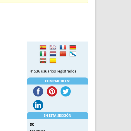
DE INICIO
PREMIO NYR
VORITOS
CONVENCIONES ANUALES
A IRPF
NUEVA ETAPA
AS
POLÍTICA DE PRIVACIDAD
IJUELAS
AVISO LEGAL
POTECA
REPORTAR INCIDENCIA
PERES
LOGOTIPO
CES
ENTREVISTAS
SONRISA
41536 usuarios registrados
ENVÍA CORREO
CANALES DE VÍDEO
COMPARTIR EN:
EN ESTA SECCIÓN
SC