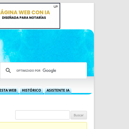
ESTA WEB
HISTÓRICO
ASISTENTE IA
A DGRN
QUÉ OFRECEMOS
 NIF
IDEARIO WEB
 LABORAL
QUIÉNES SOMOS
ÁBILES
HISTORIA