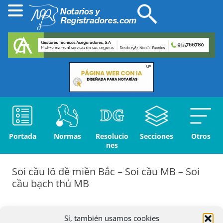
Portada
Normas
Resolucio
Secciones
Otros
nes
Soi cầu lô đề miền Bắc – Soi cầu MB – Soi
cầu bạch thủ MB
Perfil
Sí, también usamos cookies