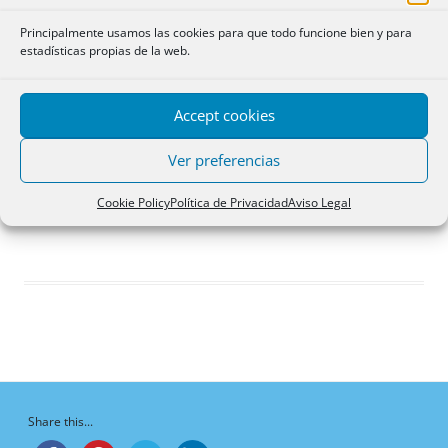
Debates iniciados
Principalmente usamos las cookies para que todo funcione bien y para
Respuestas creadas
estadísticas propias de la web.
Participaciones
Favoritos
Accept cookies
Debates del foro
iniciados
Ver preferencias
¡Vaya, no hay debates aquí!
Cookie Policy
Política de Privacidad
Aviso Legal
Share this...