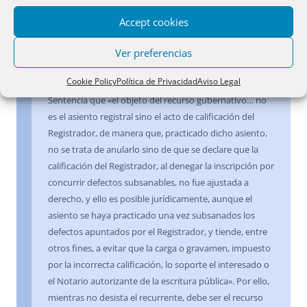
según la cual de los artículos 6, 18, 22 y 66 de la Ley
Hipotecaria, resulta que el Notario autorizante del
Accept cookies
título ha de estar legitimado siempre para interponer el
recurso, aunque se haya subsanado el defecto, por
Ver preferencias
estar interesado en la inscripción, habida cuenta de las
Cookie Policy
Política de Privacidad
Aviso Legal
responsabilidades legalmente definidas. Y añade dicha
Sentencia que «el objeto del recurso gubernativo… no
es el asiento registral sino el acto de calificación del
Registrador, de manera que, practicado dicho asiento,
no se trata de anularlo sino de que se declare que la
calificación del Registrador, al denegar la inscripción por
concurrir defectos subsanables, no fue ajustada a
derecho, y ello es posible jurídicamente, aunque el
asiento se haya practicado una vez subsanados los
defectos apuntados por el Registrador, y tiende, entre
otros fines, a evitar que la carga o gravamen, impuesto
por la incorrecta calificación, lo soporte el interesado o
el Notario autorizante de la escritura pública». Por ello,
mientras no desista el recurrente, debe ser el recurso