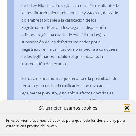
de la Ley Hipotecaria, según la redacción resultante de
la modificación efectuada por la Ley 24/2001, de 27 de
diciembre (aplicable a la calificación de los
Registradores Mercantiles, según la disposición
adicional vigésima cuarta de esta última Ley), la
subsanación de los defectos indicados por el
Registrador en la calificación no impedirá a cualquiera
de los legitimados, incluido el que subsanó, la
interposición del recurso.
Se trata de una norma que reconoce la posibilidad de
recurso para revisar la calificación con el alcance
legalmente previsto, y no sólo a efectos doctrinales
−como acontecía conforme al artículo 112 del
Sí, también usamos cookies
Reglamento Hipotecario antes de la reforma−.
Obedeció dicha modificación a la doctrina de la
Principalmente usamos las cookies para que todo funcione bien y para
Sentencia del Tribunal Supremo (Sala Tercera) de 22 de
estadísticas propias de la web.
mayo de 2000, sobre dicho precepto reglamentario,