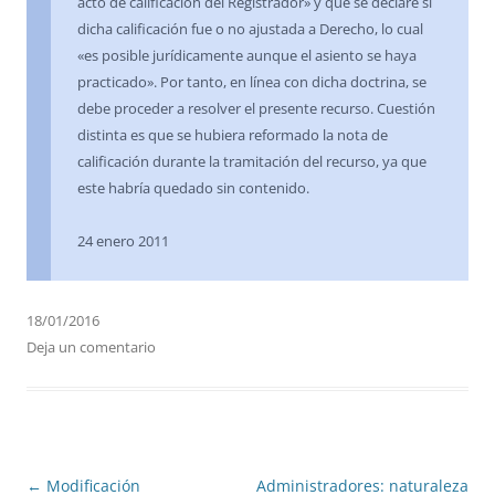
acto de calificación del Registrador» y que se declare si
dicha calificación fue o no ajustada a Derecho, lo cual
«es posible jurídicamente aunque el asiento se haya
practicado». Por tanto, en línea con dicha doctrina, se
debe proceder a resolver el presente recurso. Cuestión
distinta es que se hubiera reformado la nota de
calificación durante la tramitación del recurso, ya que
este habría quedado sin contenido.
24 enero 2011
18/01/2016
Deja un comentario
Navegación
←
Modificación
Administradores: naturaleza