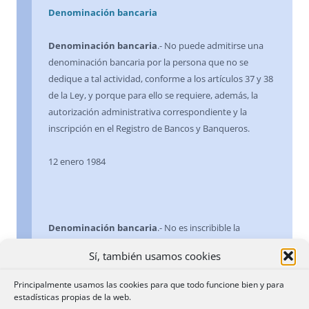
Denominación bancaria
Denominación bancaria
.- No puede admitirse una
denominación bancaria por la persona que no se
dedique a tal actividad, conforme a los artículos 37 y 38
de la Ley, y porque para ello se requiere, además, la
autorización administrativa correspondiente y la
inscripción en el Registro de Bancos y Banqueros.
12 enero 1984
Denominación bancaria
.- No es inscribible la
denominación social «Banco Internacional del
Sí, también usamos cookies
Diamante, Sociedad Anónima», pues la legislación
bancaria reserva las denominaciones «Banco» o
Principalmente usamos las cookies para que todo funcione bien y para
«banquero» para aquellas personas o Entidades que se
estadísticas propias de la web.