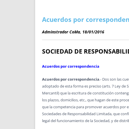
ENRIQUECIDAS
TITULARES 
NO DESESPERES
CAT
A MANO
SUCESIONES 
Acuerdos por corresponden
FUTURAS NORMAS
GEORREFE
Adminstrador CoMa, 18/01/2016
ALQUILE
TRI
LH Y C
SOCIEDAD DE RESPONSABILI
¿SABIA
FRANCI
Acuerdos por correspondencia
BÚSQUED
Acuerdos por correspondencia
.- Dos son las cu
adoptado de esta forma es preciso (arts. 7 Ley de
Mercantil) que la escritura de constitución conteng
los plazos, domicilios, etc., que hagan de este pro
que la competencia para promover acuerdos por escri
Sociedades de Responsabilidad Limitada, que confie
legal del funcionamiento de la Sociedad, y de dist