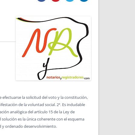
DE INICIO
PREMIO NYR
VORITOS
CONVENCIONES ANUALES
A IRPF
NUEVA ETAPA
AS
POLÍTICA DE PRIVACIDAD
IJUELAS
AVISO LEGAL
POTECA
REPORTAR INCIDENCIA
PERES
LOGOTIPO
CES
ENTREVISTAS
SONRISA
ENVÍA CORREO
CANALES DE VÍDEO
fectuarse la solicitud del voto y la constitución,
estación de la voluntad social. 2ª. Es indudable
ión analógica del artículo 15 de la Ley de
al solución es la única coherente con el esquema
dad y ordenado desenvolvimiento.