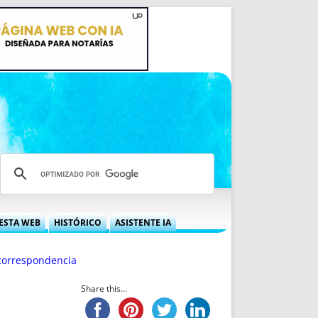
ESTA WEB
HISTÓRICO
ASISTENTE IA
A DGRN
QUÉ OFRECEMOS
correspondencia
 NIF
IDEARIO WEB
 LABORAL
QUIÉNES SOMOS
Share this...
ÁBILES
HISTORIA