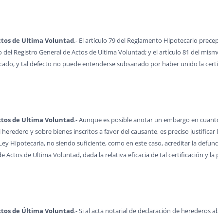
Actos de Ultima Voluntad
.- El artículo 79 del Reglamento Hipotecario prece
do del Registro General de Actos de Ultima Voluntad; y el artículo 81 del m
icado, y tal defecto no puede entenderse subsanado por haber unido la certifi
Actos de Ultima Voluntad
.- Aunque es posible anotar un embargo en cuant
heredero y sobre bienes inscritos a favor del causante, es preciso justifica
Ley Hipotecaria, no siendo suficiente, como en este caso, acreditar la defunc
e Actos de Ultima Voluntad, dada la relativa eficacia de tal certificación y l
Actos de Última Voluntad
.- Si al acta notarial de declaración de herederos 