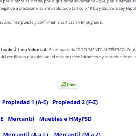
n y por lo tanto calificada, por lo que dicha advertencia –que, por lo demás,
egativa a practicar el asiento solicitado (artículo 19 bis y 326 de la Ley Hipot
ecurso interpuesto y confirmar la calificación impugnada.
Actos de Última Voluntad
.- En el apartado “DOCUMENTO AUTÉNTICO. Copia
del certificado obtenido por el notario telemáticamente y reproducido en la
Propiedad 1 (A-E)
Propiedad 2 (F-Z)
OE
Mercantil
Muebles e HMyPSD
Mercantil (A a L)
Mercantil (M a Z)