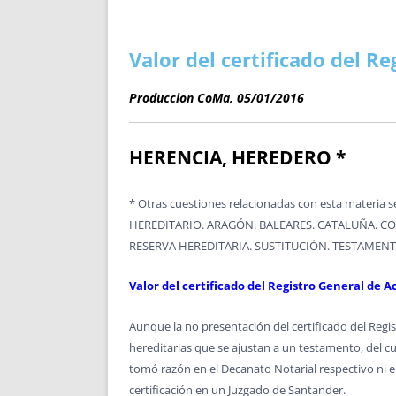
ENRIQUECIDAS
TITULARES 
NO DESESPERES
CAT
A MANO
SUCESIONES 
Valor del certificado del R
FUTURAS NORMAS
GEORREFE
Produccion CoMa, 05/01/2016
ALQUILE
TRI
LH Y C
HERENCIA, HEREDERO *
¿SABIA
FRANCI
* Otras cuestiones relacionadas con esta materi
BÚSQUED
HEREDITARIO. ARAGÓN. BALEARES. CATALUÑA. CO
RESERVA HEREDITARIA. SUSTITUCIÓN. TESTAMEN
Valor del certificado del Registro General de 
Aunque la no presentación del certificado del Regi
hereditarias que se ajustan a un testamento, del cu
tomó razón en el Decanato Notarial respectivo ni e
certificación en un Juzgado de Santander.