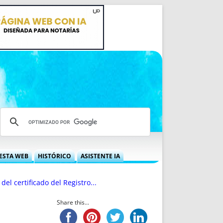
ESTA WEB
HISTÓRICO
ASISTENTE IA
A DGRN
QUÉ OFRECEMOS
 del certificado del Registro...
 NIF
IDEARIO WEB
 LABORAL
QUIÉNES SOMOS
Share this...
ÁBILES
HISTORIA