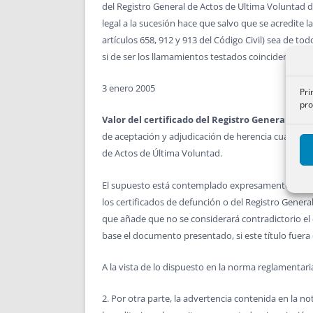
del Registro General de Actos de Ultima Voluntad d
legal a la sucesión hace que salvo que se acredite la
artículos 658, 912 y 913 del Código Civil) sea de to
si de ser los llamamientos testados coincidentes c
3 enero 2005
Pri
pro
Valor del certificado del Registro General de 
de aceptación y adjudicación de herencia cuando la 
de Actos de Última Voluntad.
El supuesto está contemplado expresamente en el ar
los certificados de defunción o del Registro Genera
que añade que no se considerará contradictorio el 
base el documento presentado, si este título fuera 
A la vista de lo dispuesto en la norma reglamentari
2. Por otra parte, la advertencia contenida en la not