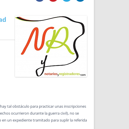
DE INICIO
PREMIO NYR
VORITOS
CONVENCIONES ANUALES
A IRPF
NUEVA ETAPA
ad
AS
POLÍTICA DE PRIVACIDAD
IJUELAS
AVISO LEGAL
POTECA
REPORTAR INCIDENCIA
PERES
LOGOTIPO
CES
ENTREVISTAS
SONRISA
ENVÍA CORREO
CANALES DE VÍDEO
hay tal obstáculo para practicar unas inscripciones
echos ocurrieron durante la guerra civil), no se
 en un expediente tramitado para suplir la referida