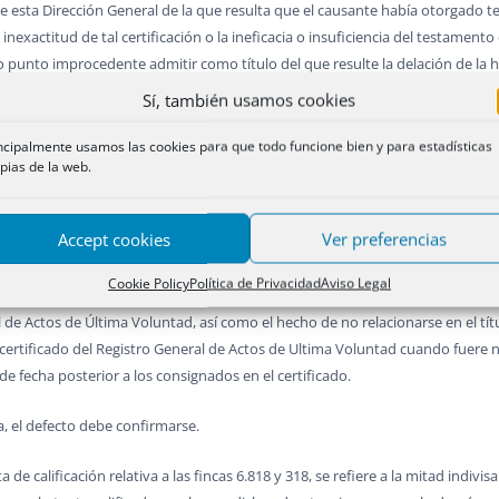
e esta Dirección General de la que resulta que el causante había otorgado t
 inexactitud de tal certificación o la ineficacia o insuficiencia del testamen
do punto improcedente admitir como título del que resulte la delación de la h
on los que resultaran del testamento pudieran mantenerse las adjudicacione
Sí, también usamos cookies
ncipalmente usamos las cookies para que todo funcione bien y para estadísticas
pias de la web.
Actos de Ultima voluntad
.- 1. Se plantea en el presente recurso si puede ins
fecha del testamento aportado es, respecto del año, distinta y anterior a la 
Accept cookies
Ver preferencias
Cookie Policy
Política de Privacidad
Aviso Legal
tículo 78 del Reglamento Hipotecario, según el cual se considera defecto qu
l de Actos de Última Voluntad, así como el hecho de no relacionarse en el tít
certificado del Registro General de Actos de Ultima Voluntad cuando fuere ne
de fecha posterior a los consignados en el certificado.
a, el defecto debe confirmarse.
a de calificación relativa a las fincas 6.818 y 318, se refiere a la mitad indiv