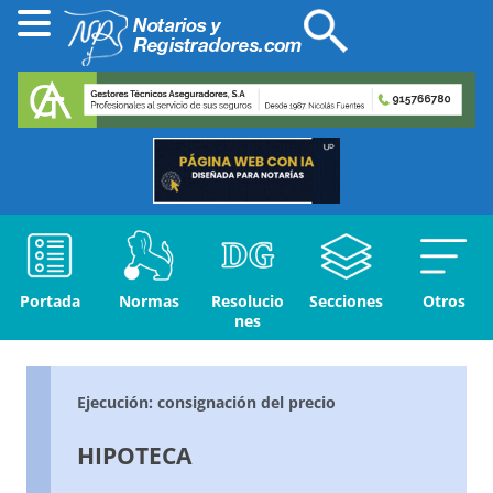
Portada
Normas
Resolucio
Secciones
Otros
nes
Ejecución: consignación del precio
HIPOTECA