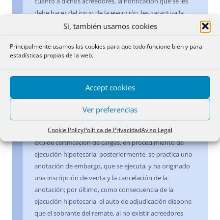
cuanto a dichos acreedores, la notificación que se les
debe hacer del inicio de la ejecución, les garantiza la
posibilidad de hacer valer sus derechos al eventual
Sí, también usamos cookies
sobrante; y en cuanto al adjudicatario, no ve
Principalmente usamos las cookies para que todo funcione bien y para
comprometida su posición por las incidencias que
estadísticas propias de la web.
puedan surgir por decisiones erróneas del Juez o por las
discrepancias entre acreedores posteriores sobre la
titularidad del sobrante.
Accept cookies
25 marzo 1998
Ver preferencias
Cookie Policy
Política de Privacidad
Aviso Legal
Ejecución: consignación del precio
.- Hechos: se
expide certificación de cargas, en procedimiento de
ejecución hipotecaria; posteriormente, se practica una
anotación de embargo, que se ejecuta, y ha originado
una inscripción de venta y la cancelación de la
anotación; por último, como consecuencia de la
ejecución hipotecaria, el auto de adjudicación dispone
que el sobrante del remate, al no existir acreedores