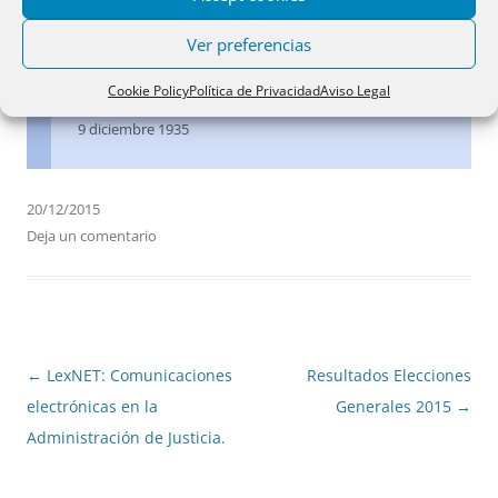
segundo del artículo 155, sobre subsistencia de las
Ver preferencias
hipotecas correspondientes a títulos con igual derecho
de los que sean base de la ejecución.
Cookie Policy
Política de Privacidad
Aviso Legal
9 diciembre 1935
20/12/2015
Deja un comentario
Navegación
←
LexNET: Comunicaciones
Resultados Elecciones
de
electrónicas en la
Generales 2015
→
entradas
Administración de Justicia.