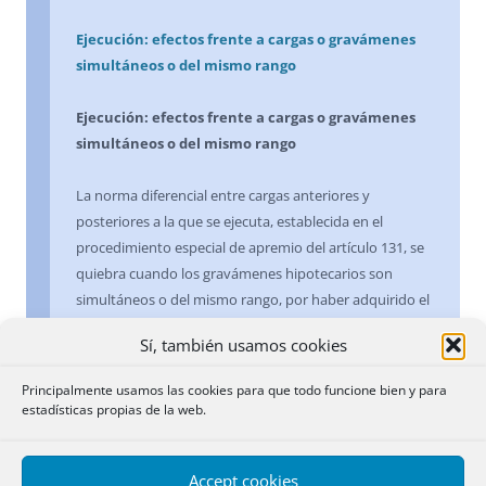
Ejecución: efectos frente a cargas o gravámenes
simultáneos o del mismo rango
Ejecución: efectos frente a cargas o gravámenes
simultáneos o del mismo rango
La norma diferencial entre cargas anteriores y
posteriores a la que se ejecuta, establecida en el
procedimiento especial de apremio del artículo 131, se
quiebra cuando los gravámenes hipotecarios son
simultáneos o del mismo rango, por haber adquirido el
puesto sin prelación entre sí en una especie de
Sí, también usamos cookies
mancomunidad, y plantea, al ejecutar uno de los
partícipes su parte en el crédito, varios problemas que
Principalmente usamos las cookies para que todo funcione bien y para
no tienen fácil solución dentro del procedimiento, no
estadísticas propias de la web.
siendo posible reconocer como criterio general, en
todos los casos de división subjetiva u objetiva de los
Accept cookies
créditos hipotecarios, el establecido por el párrafo