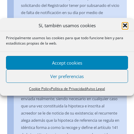
solicitando del Registrador tener por subsanado el vicio
de falta de notificación en su día por medio de
«burofax» y aceptando el acreedor la hipoteca
Sí, también usamos cookies
unilateral. El Registrador deniega la inscripción al
considerar realizada la aceptación fuera de plazo,
Principalmente usamos las cookies para que todo funcione bien y para
existiendo además otros acreedores que han aceptado
estadísticas propias de la web.
en plazo, así como anotaciones de embargo
posteriores.
Accept cookies
El interesado recurre alegando que la aceptación fuera
Ver preferencias
de plazo se produce por causas ajenas al acreedor, no
habiendo recibido éste la notificación que se preveía en
Cookie Policy
Política de Privacidad
Aviso Legal
la escritura de constitución de hipoteca aunque fue
enviada realmente; siendo necesario en cualquier caso
que una vez constituida la hipoteca e inscrita al
acreedor se le de noticia de su existencia; el recurrente
alega además que la hipoteca de referencia se regula en
idéntica forma a como la recoge y define el artículo 141