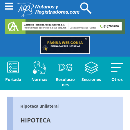
Portada
Normas
Resolucio
Secciones
Otros
nes
Hipoteca unilateral
HIPOTECA