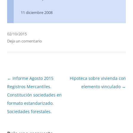
11 diciembre 2008
02/10/2015
Deja un comentario
Navegación
←
Informe Agosto 2015
Hipoteca sobre vivienda con
de
Registros Mercantiles.
elemento vinculado
→
entradas
Constitución sociedades en
formato estandarizado.
Sociedades forestales.