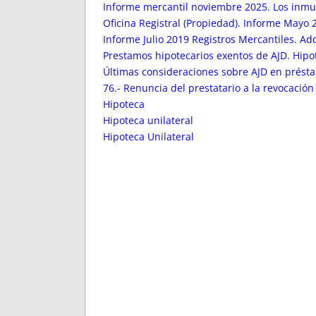
ENRIQUECIDAS
TITULARES 
Informe mercantil noviembre 2025. Los inmue
NO DESESPERES
CAT
Oficina Registral (Propiedad). Informe Mayo 
Informe Julio 2019 Registros Mercantiles. Ad
A MANO
SUCESIONES 
Prestamos hipotecarios exentos de AJD. Hipo
FUTURAS NORMAS
GEORREFE
Últimas consideraciones sobre AJD en présta
ALQUILE
76.- Renuncia del prestatario a la revocación
TRI
Hipoteca
LH Y C
Hipoteca unilateral
¿SABIA
Hipoteca Unilateral
FRANCI
BÚSQUED