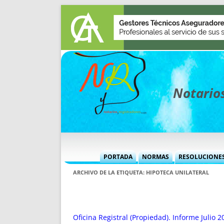
Notarios
PORTADA
NORMAS
RESOLUCIONE
MÁS USADAS (CUADRO)
INFORMES 
ARCHIVO DE LA ETIQUETA:
HIPOTECA UNILATERAL
INFORMES MENSUALES
VOCES P
MÁS DESTACADAS
VOCES M
TITULARES DESDE 2002
TITULARES
Oficina Registral (Propiedad). Informe Julio 