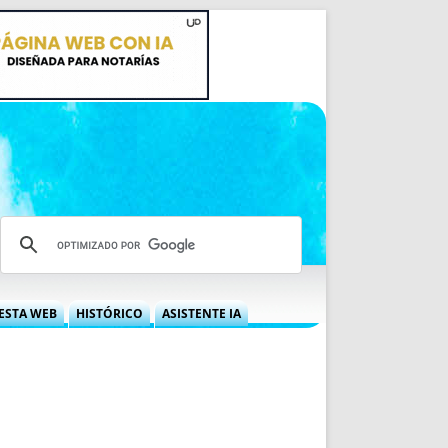
ESTA WEB
HISTÓRICO
ASISTENTE IA
A DGRN
QUÉ OFRECEMOS
 NIF
IDEARIO WEB
 LABORAL
QUIÉNES SOMOS
ÁBILES
HISTORIA