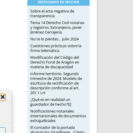
DESTACADOS DE SECCIÓN
Sobre el acta negativa de
transparencia
Tema 14 Derecho Civil notarias
y registros: Extranjeros. Javier
Jiménez Cerrajería.
No te lo pierdas… Julio 2024
Cuestiones prácticas sobre la
firma telemática.
Modificación del Código del
Derecho Foral de Aragón en
materia de discapacidad
Informe territorio. Segundo
trimestre de 2024. Modelo de
escritura de rectificación de
descripción conforme al art.
201.1 LH
¿Qué es en realidad un
guardador de hecho?[i]
Notificaciones notariales
internacionales de documentos
extrajudiciales
El contador de la portada
alcanzó los 10 millones. ¿Cómo