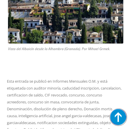
Vista del Albaicín desde la Alhambra (Granada). Por Mihael Grmek.
Esta entrada se publicó en
Informes Mensuales O.M.
y está
etiquetada con
auditor minoría
,
caducidad inscripcion
,
cancelacion
,
certificacion de saldo
,
CIF revocado
,
concurso
,
concurso
acreedores
,
concurso sin masa
,
convocatoria de junta
,
Denominación
,
disolución de pleno derecho
,
Donación mortis
causa
,
inteligencia artificial
,
jose angel garcia-valdecasas
,
jose angel
garciavaldecasas
,
notificacion sociedades extinguidas
,
objeto