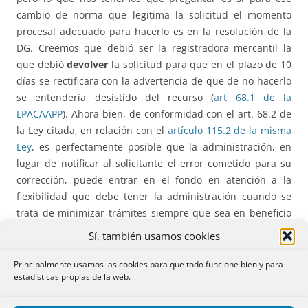
cambio de norma que legitima la solicitud el momento
procesal adecuado para hacerlo es en la resolución de la
DG. Creemos que debió ser la registradora mercantil la
que debió
devolver
la solicitud para que en el plazo de 10
días se rectificara con la advertencia de que de no hacerlo
se entendería desistido del recurso (
art 68.1 de la
LPACAAPP
). Ahora bien, de conformidad con el art. 68.2 de
la Ley citada, en relación con el
artículo 115.2 de la misma
Ley
, es perfectamente posible que la administración, en
lugar de notificar al solicitante el error cometido para su
corrección, puede entrar en el fondo en atención a la
flexibilidad que debe tener la administración cuando se
trata de minimizar trámites siempre que sea en beneficio
del administrado. Por lo tanto ningún reparo ni a la
Sí, también usamos cookies
registradora ni la solicitud
Principalmente usamos las cookies para que todo funcione bien y para
estadísticas propias de la web.
Por otra parte, lo que sí es más criticable de esta decisión
de la DG es su carácter
salomónico
: da la razón final al