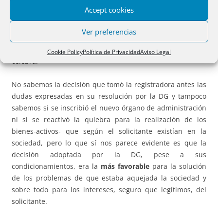
solicitante, pero pone en
duda
la validez de la convocatoria
Accept cookies
que pueda acordar el registrador, y la inscribibilidad de los
posibles acuerdos, -sólo nombramiento administradores o
Ver preferencias
cambio de la forma de administración, según doctrina de
la propia DG-, que pueda tomar la junta general si se
Cookie Policy
Política de Privacidad
Aviso Legal
celebra.
No sabemos la decisión que tomó la registradora antes las
dudas expresadas en su resolución por la DG y tampoco
sabemos si se inscribió el nuevo órgano de administración
ni si se reactivó la quiebra para la realización de los
bienes-activos- que según el solicitante existían en la
sociedad, pero lo que sí nos parece evidente es que la
decisión adoptada por la DG, pese a sus
condicionamientos, era la
más favorable
para la solución
de los problemas de que estaba aquejada la sociedad y
sobre todo para los intereses, seguro que legítimos, del
solicitante.