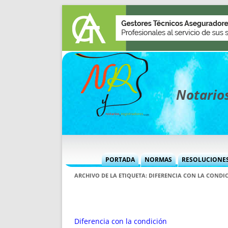
Notarios
PORTADA
NORMAS
RESOLUCIONE
MÁS USADAS (CUADRO)
INFORMES 
ARCHIVO DE LA ETIQUETA:
DIFERENCIA CON LA CONDI
INFORMES MENSUALES
VOCES P
MÁS DESTACADAS
VOCES M
TITULARES DESDE 2002
TITULARES
Diferencia con la condición