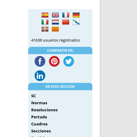
DE INICIO
PREMIO NYR
VORITOS
CONVENCIONES ANUALES
A IRPF
NUEVA ETAPA
AS
POLÍTICA DE PRIVACIDAD
IJUELAS
AVISO LEGAL
41638 usuarios registrados
POTECA
REPORTAR INCIDENCIA
PERES
LOGOTIPO
COMPARTIR EN:
CES
ENTREVISTAS
SONRISA
ENVÍA CORREO
CANALES DE VÍDEO
EN ESTA SECCIÓN
SC
Normas
Resoluciones
Portada
Cuadros
Secciones