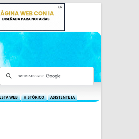
ESTA WEB
HISTÓRICO
ASISTENTE IA
A DGRN
QUÉ OFRECEMOS
 NIF
IDEARIO WEB
 LABORAL
QUIÉNES SOMOS
ÁBILES
HISTORIA