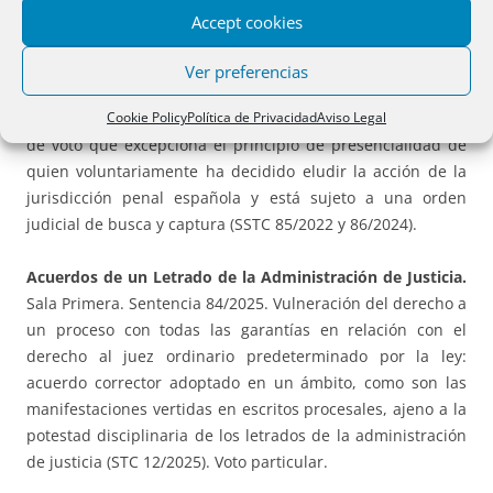
Delegación de voto.
Pleno. Sentencia 83/2025, de 26 de
Accept cookies
marzo de 2025. Vulneración del derecho al ejercicio de las
funciones representativas en conexión con el derecho de
Ver preferencias
los ciudadanos a participar en los asuntos públicos a
Cookie Policy
Política de Privacidad
Aviso Legal
través de sus representantes: aceptación de la delegación
de voto que excepciona el principio de presencialidad de
quien voluntariamente ha decidido eludir la acción de la
jurisdicción penal española y está sujeto a una orden
judicial de busca y captura (SSTC 85/2022 y 86/2024).
Acuerdos de un Letrado de la Administración de Justicia.
Sala Primera. Sentencia 84/2025. Vulneración del derecho a
un proceso con todas las garantías en relación con el
derecho al juez ordinario predeterminado por la ley:
acuerdo corrector adoptado en un ámbito, como son las
manifestaciones vertidas en escritos procesales, ajeno a la
potestad disciplinaria de los letrados de la administración
de justicia (STC 12/2025). Voto particular.