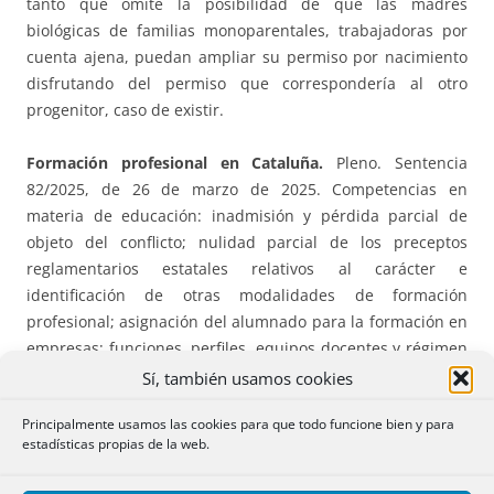
tanto que omite la posibilidad de que las madres
biológicas de familias monoparentales, trabajadoras por
cuenta ajena, puedan ampliar su permiso por nacimiento
disfrutando del permiso que correspondería al otro
progenitor, caso de existir.
Formación profesional en Cataluña.
Pleno. Sentencia
82/2025, de 26 de marzo de 2025. Competencias en
materia de educación: inadmisión y pérdida parcial de
objeto del conflicto; nulidad parcial de los preceptos
reglamentarios estatales relativos al carácter e
identificación de otras modalidades de formación
profesional; asignación del alumnado para la formación en
empresas; funciones, perfiles, equipos docentes y régimen
de funcionamiento de los centros del sistema de formación
Sí, también usamos cookies
profesional y aspectos básicos del régimen de
Principalmente usamos las cookies para que todo funcione bien y para
funcionamiento de los centros privados no sostenidos con
estadísticas propias de la web.
fondos públicos.