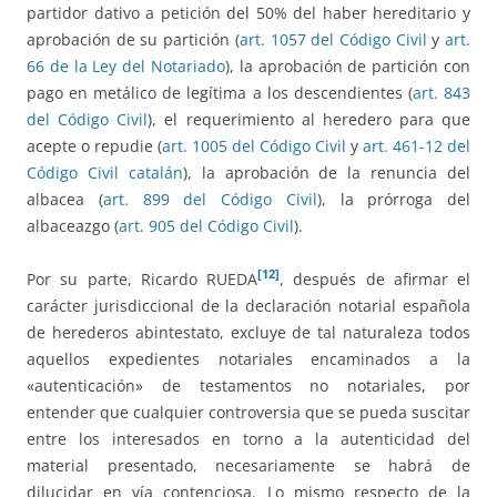
partidor dativo a petición del 50% del haber hereditario y
aprobación de su partición (
art. 1057 del Código Civil
y
art.
66 de la Ley del Notariado
), la aprobación de partición con
pago en metálico de legítima a los descendientes (
art. 843
del Código Civil
), el requerimiento al heredero para que
acepte o repudie (
art. 1005 del Código Civil
y
art. 461-12 del
Código Civil catalán
), la aprobación de la renuncia del
albacea (
art. 899 del Código Civil
), la prórroga del
albaceazgo (
art. 905 del Código Civil
).
[12]
Por su parte, Ricardo RUEDA
, después de afirmar el
carácter jurisdiccional de la declaración notarial española
de herederos abintestato, excluye de tal naturaleza todos
aquellos expedientes notariales encaminados a la
«autenticación» de testamentos no notariales, por
entender que cualquier controversia que se pueda suscitar
entre los interesados en torno a la autenticidad del
material presentado, necesariamente se habrá de
dilucidar en vía contenciosa. Lo mismo respecto de la