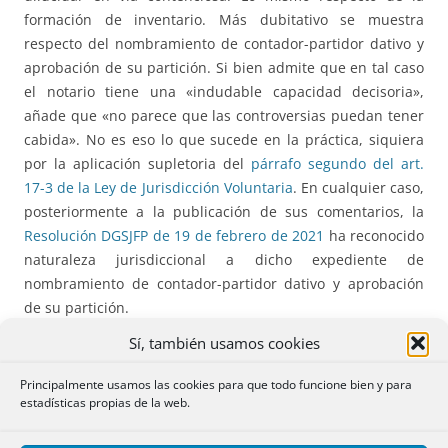
formación de inventario. Más dubitativo se muestra
respecto del nombramiento de contador-partidor dativo y
aprobación de su partición. Si bien admite que en tal caso
el notario tiene una «indudable capacidad decisoria»,
añade que «no parece que las controversias puedan tener
cabida». No es eso lo que sucede en la práctica, siquiera
por la aplicación supletoria del
párrafo segundo del art.
17-3 de la Ley de Jurisdicción Voluntaria
. En cualquier caso,
posteriormente a la publicación de sus comentarios, la
Resolución DGSJFP de 19 de febrero de 2021
ha reconocido
naturaleza jurisdiccional a dicho expediente de
nombramiento de contador-partidor dativo y aprobación
de su partición.
Sí, también usamos cookies
Pero del anterior y propio criterio se descolgó ya
la
Resolución DGSJFP de 12 de julio de 2021
[13]
y, sobre
Principalmente usamos las cookies para que todo funcione bien y para
todo, la
Resolución DGSJFP de 26 de octubre de 2021
, que
estadísticas propias de la web.
incide en la naturaleza jurisdiccional del expediente