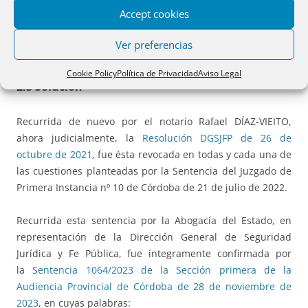
notarial de nombramiento de contador-partidor dativo y
Accept cookies
aprobación notarial de las operaciones particionales… para
luego resolver sin consideración a ella, asumiendo la tesis
Ver preferencias
de la calificación registral.
Cookie Policy
Política de Privacidad
Aviso Legal
2.3 Solución
Recurrida de nuevo por el notario Rafael DÍAZ-VIEITO,
ahora judicialmente, la
Resolución DGSJFP de 26 de
octubre de 2021
, fue ésta revocada en todas y cada una de
las cuestiones planteadas por la Sentencia del Juzgado de
Primera Instancia nº 10 de Córdoba de 21 de julio de 2022.
Recurrida esta sentencia por la Abogacía del Estado, en
representación de la Dirección General de Seguridad
Jurídica y Fe Pública, fue íntegramente confirmada por
la
Sentencia 1064/2023 de la Sección primera de la
Audiencia Provincial de Córdoba de 28 de noviembre de
2023
, en cuyas palabras: