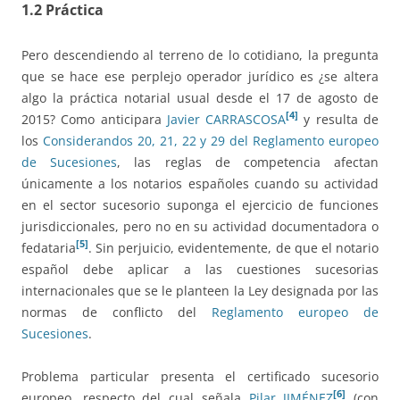
1.2 Práctica
Pero descendiendo al terreno de lo cotidiano, la pregunta
que se hace ese perplejo operador jurídico es ¿se altera
algo la práctica notarial usual desde el 17 de agosto de
[4]
2015? Como anticipara
Javier CARRASCOSA
y resulta de
los
Considerandos 20, 21, 22 y 29 del Reglamento europeo
de Sucesiones
, las reglas de competencia afectan
únicamente a los notarios españoles cuando su actividad
en el sector sucesorio suponga el ejercicio de funciones
jurisdiccionales, pero no en su actividad documentadora o
[5]
fedataria
. Sin perjuicio, evidentemente, de que el notario
español debe aplicar a las cuestiones sucesorias
internacionales que se le planteen la Ley designada por las
normas de conflicto del
Reglamento europeo de
Sucesiones
.
Problema particular presenta el certificado sucesorio
[6]
europeo, respecto del cual señala
Pilar JIMÉNEZ
(con