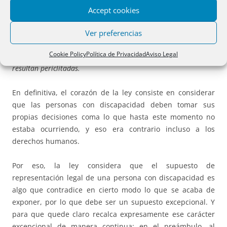
profesionales del Derecho –jueces y magistrados, personal al
Accept cookies
servicio de la Administración de Justicia, notarios,
registradores– que han de prestar sus respectivas funciones, a
Ver preferencias
requerimiento de las personas con discapacidad, partiendo de
Cookie Policy
Política de Privacidad
Aviso Legal
los nuevos principios y no de visiones paternalistas que hoy
resultan periclitadas.
En definitiva, el corazón de la ley consiste en considerar
que las personas con discapacidad deben tomar sus
propias decisiones coma lo que hasta este momento no
estaba ocurriendo, y eso era contrario incluso a los
derechos humanos.
Por eso, la ley considera que el supuesto de
representación legal de una persona con discapacidad es
algo que contradice en cierto modo lo que se acaba de
exponer, por lo que debe ser un supuesto excepcional. Y
para que quede claro recalca expresamente ese carácter
excepcional de manera continua: en el preámbulo, al