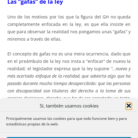
Las “gafas” de la ley
Uno de los motivos por los que la figura del GH no queda
completamente enfocada en la ley, es que ella insiste en
que para observar la realidad nos pongamos unas “gafas” y
miremos a través de ellas.
El concepto de gafas no es una mera ocurrencia, dado que
en el preámbulo de la ley nos insta a “enfocar” de nuevo la
realidad; el legislador expresa que la ley supone
“…nuevo y
más acertado enfoque de la realidad, que advierta algo que ha
pasado durante mucho tiempo desapercibido: que las personas
con discapacidad son titulares del derecho a la toma de sus
propias decisiones, derecho que ha
de ser respetado; se trata,
Sí, también usamos cookies
por tanto, de una cuestión de derechos humanos”
Principalmente usamos las cookies para que todo funcione bien y para
E incluso habla de una especie de “reeducación” de los
estadísticas propias de la web.
profesionales del Derecho, “
una transformación de la
mentalidad social y, especialmente, de la de aquellos