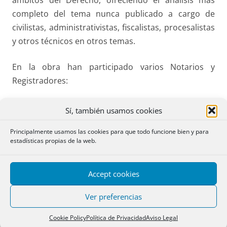
ámbitos del Derecho, ofreciendo el análisis más
completo del tema nunca publicado a cargo de
civilistas, administrativistas, fiscalistas, procesalistas
y otros técnicos en otros temas.
En la obra han participado varios Notarios y
Registradores:
En materia de financiación hipotecaria, escriben
Sí, también usamos cookies
los Notarios Segismundo Álvarez Royo-
Principalmente usamos las cookies para que todo funcione bien y para
Villanova, Pedro Garrido Chamorro y Fernando
estadísticas propias de la web.
Gomá Lanzón;
en materia de reflejo registral de la vivienda, los
Accept cookies
Registradores Rocío Perteguer Prieto y Diego
Vigil de Quiñones Otero.
Ver preferencias
El Tratado está disponible en abierto en formatos
Cookie Policy
Política de Privacidad
Aviso Legal