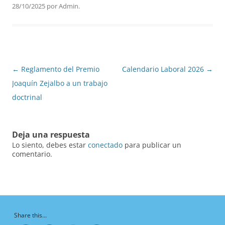
28/10/2025
por
Admin
.
Navegación
←
Reglamento del Premio
Calendario Laboral 2026
→
de
Joaquín Zejalbo a un trabajo
entradas
doctrinal
Deja una respuesta
Lo siento, debes estar
conectado
para publicar un
comentario.
Share this...