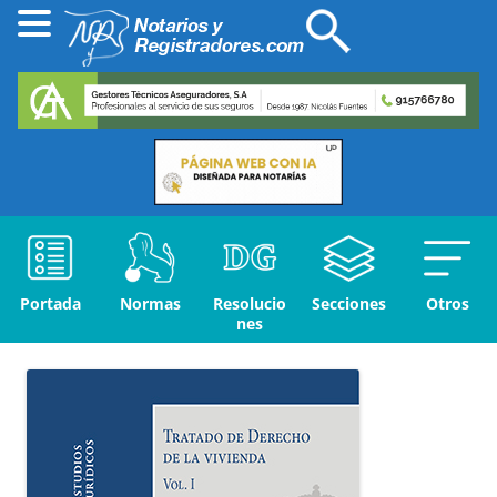
Portada
Normas
Resolucio
Secciones
Otros
nes