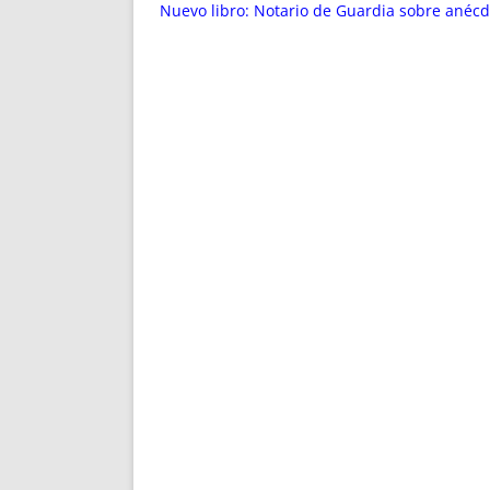
ENRIQUECIDAS
TITULARES 
Nuevo libro: Notario de Guardia sobre anécd
NO DESESPERES
CAT
A MANO
SUCESIONES 
FUTURAS NORMAS
GEORREFE
ALQUILE
TRI
LH Y C
¿SABIA
FRANCI
BÚSQUED