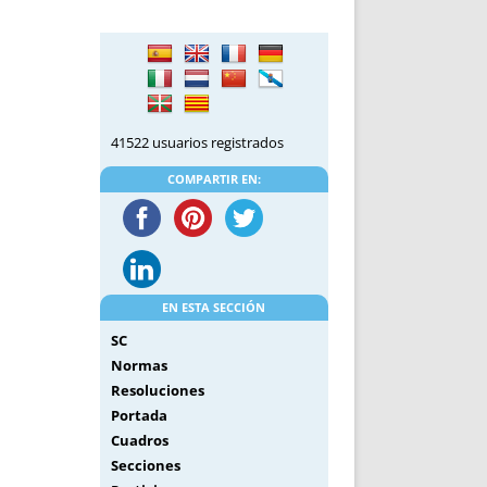
DE INICIO
PREMIO NYR
VORITOS
CONVENCIONES ANUALES
A IRPF
NUEVA ETAPA
AS
POLÍTICA DE PRIVACIDAD
IJUELAS
AVISO LEGAL
41522 usuarios registrados
POTECA
REPORTAR INCIDENCIA
PERES
LOGOTIPO
COMPARTIR EN:
CES
ENTREVISTAS
SONRISA
ENVÍA CORREO
CANALES DE VÍDEO
EN ESTA SECCIÓN
SC
Normas
Resoluciones
Portada
Cuadros
Secciones