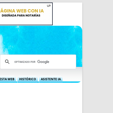
ESTA WEB
HISTÓRICO
ASISTENTE IA
A DGRN
QUÉ OFRECEMOS
 NIF
IDEARIO WEB
 LABORAL
QUIÉNES SOMOS
ÁBILES
HISTORIA