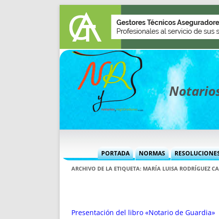
Notarios
PORTADA
NORMAS
RESOLUCIONE
MÁS USADAS (CUADRO)
INFORMES 
ARCHIVO DE LA ETIQUETA:
MARÍA LUISA RODRÍGUEZ C
INFORMES MENSUALES
VOCES P
MÁS DESTACADAS
VOCES M
TITULARES DESDE 2002
TITULARES
Presentación del libro «Notario de Guardia»