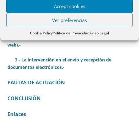
4.- Formas de intervención notarial:
Accept cookies
1º.- Legitimación de firmas en documento
Ver preferencias
electrónico.-
Cookie Policy
Política de Privacidad
Aviso Legal
2.- Protocolización del documento electrónico (o
web).-
3.- La intervención en el envío y recepción de
documentos electrónicos.-
PAUTAS DE ACTUACIÓN
CONCLUSIÓN
Enlaces