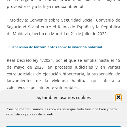
proveedores y a la hoja medioambiental.
· Moldavia: Convenio sobre Seguridad Social. Convenio de
Seguridad Social entre el Reino de España y la República
de Moldavia, hecho en Madrid el 21 de julio de 2022.
·
Suspensión de lanzamientos sobre la vivienda habitual
.
Real Decreto-ley 1/2024, por el que se amplía hasta el 15
de mayo de 2028, en procesos judiciales y en ventas
extrajudiciales de ejecución hipotecaria, la suspensión de
lanzamientos de la vivienda habitual que afecta a
colectivos especialmente vulnerables.
Sí, también usamos cookies
·
Servicio Postal Universal
:
Principalmente usamos las cookies para que todo funcione bien y para
Reglamento. RD, por el que se aprueba el Reglamento de
estadísticas propias de la web.
los servicios postales y que desarrolla la Ley 43/2010 que