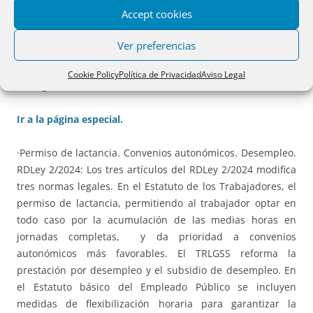
supuso una amplia liberación del sector. Deja fuera la
Accept cookies
regulación del servicio postal universal y la de las
notificaciones, pero mantiene temporalmente la del
Ver preferencias
Reglamento de 1999. Cabe destacar la regulación de la
entrega, envíos rehusados o cuando no fue posible la
Cookie Policy
Política de Privacidad
Aviso Legal
entrega.
Ir a la página especial.
·Permiso de lactancia. Convenios autonómicos. Desempleo.
RDLey 2/2024: Los tres artículos del RDLey 2/2024 modifica
tres normas legales. En el Estatuto de los Trabajadores, el
permiso de lactancia, permitiendo al trabajador optar en
todo caso por la acumulación de las medias horas en
jornadas completas, y da prioridad a convenios
autonómicos más favorables. El TRLGSS reforma la
prestación por desempleo y el subsidio de desempleo. En
el Estatuto básico del Empleado Público se incluyen
medidas de flexibilización horaria para garantizar la