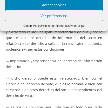
15 de julio)”.
Accept cookies
Conclusiones
Ver preferencias
Cookie Policy
Política de Privacidad
Aviso Legal
Vemos que la resolución de la DGSJFP que hemos resumido
y extractado es de una gran importancia y de ella y por lo
que respecta al derecho de información del socio en
relación con el derecho a solicitar la convocatoria de junta,
podemos extraer estas conclusiones:
— importancia y trascendencia del derecho de información
del socio;
— dicho derecho puede estar relacionado, bien con el
ejercicio del derecho de voto, que es lo normal, o bien con
el ejercicio de otros derechos del socio independientes del
derecho de voto;
— es posible convocar una junta que en todo o en parte