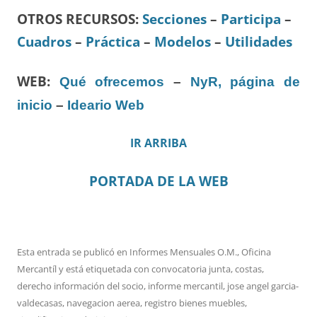
OTROS RECURSOS
:
Secciones
–
Participa
–
Cuadros
–
Práctica
–
Modelos
–
Utilidades
WEB:
Qué ofrecemos
–
NyR, página de
inicio
–
Ideario Web
IR ARRIBA
PORTADA DE LA WEB
Esta entrada se publicó en
Informes Mensuales O.M.
,
Oficina
Mercantíl
y está etiquetada con
convocatoria junta
,
costas
,
derecho información del socio
,
informe mercantil
,
jose angel garcia-
valdecasas
,
navegacion aerea
,
registro bienes muebles
,