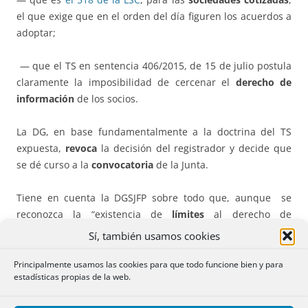
el que exige que en el orden del día figuren los acuerdos a
adoptar;
— que el TS en sentencia 406/2015, de 15 de julio postula
claramente la imposibilidad de cercenar el
derecho de
información
de los socios.
La DG, en base fundamentalmente a la doctrina del TS
expuesta,
revoca
la decisión del registrador y decide que
se dé curso a la
convocatoria
de la Junta.
Tiene en cuenta la DGSJFP sobre todo que, aunque se
reconozca la “existencia de
límites
al derecho de
información del socio en relación con el derecho de voto,
Sí, también usamos cookies
fundamentados en el
interés social
, dichos límites no son
aplicables a otros derechos del socio como es el derecho a
Principalmente usamos las cookies para que todo funcione bien y para
estadísticas propias de la web.
solicitar un complemento de convocatoria o a solicitar la
misma convocatoria de la Junta (sentencia TS 406/2015, de