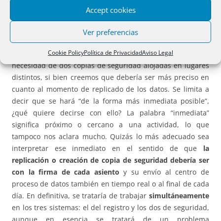
comprenderá la totalidad de libros obligatorios de cada
Accept cookies
registro y la
base de datos
de las labores propias de una
oficina.
Ver preferencias
Cookie Policy
Política de Privacidad
Aviso Legal
El nivel de seguridad es el
adecuado
, al establecer la
necesidad de dos copias de seguridad alojadas en lugares
distintos, si bien creemos que debería ser más preciso en
cuanto al momento de replicado de los datos. Se limita a
decir que se hará “de la forma más inmediata posible”,
¿qué quiere decirse con ello? La palabra “inmediata”
significa próximo o cercano a una actividad, lo que
tampoco nos aclara mucho. Quizás lo más adecuado sea
interpretar ese inmediato en el sentido de que
la
replicación o creación de copia de seguridad debería ser
con la firma de cada asiento
y su envío al centro de
proceso de datos también en tiempo real o al final de cada
día. En definitiva, se trataría de trabajar
simultáneamente
en los tres sistemas: el del registro y los dos de seguridad,
aunque en esencia se tratará de un problema