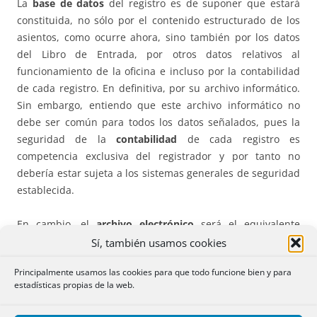
La
base de datos
del registro es de suponer que estará
constituida, no sólo por el contenido estructurado de los
asientos, como ocurre ahora, sino también por los datos
del Libro de Entrada, por otros datos relativos al
funcionamiento de la oficina e incluso por la contabilidad
de cada registro. En definitiva, por su archivo informático.
Sin embargo, entiendo que este archivo informático no
debe ser común para todos los datos señalados, pues la
seguridad de la
contabilidad
de cada registro es
competencia exclusiva del registrador y por tanto no
debería estar sujeta a los sistemas generales de seguridad
establecida.
En cambio, el
archivo electrónico
será el equivalente
informático al archivo físico.
Sí, también usamos cookies
Principalmente usamos las cookies para que todo funcione bien y para
Ello nos lleva a considerar que los archivos informáticos de
estadísticas propias de la web.
cada registro serán como mínimo tres: la
base de datos
estructurada
, el propio
archivo electrónico
que