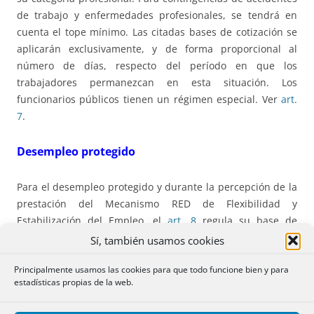
de trabajo y enfermedades profesionales, se tendrá en
cuenta el tope mínimo. Las citadas bases de cotización se
aplicarán exclusivamente, y de forma proporcional al
número de días, respecto del período en que los
trabajadores permanezcan en esta situación. Los
funcionarios públicos tienen un régimen especial. Ver
art.
7
.
Desempleo protegido
Para el desempleo protegido y durante la percepción de la
prestación del Mecanismo RED de Flexibilidad y
Estabilización del Empleo, el
art. 8
regula su base de
cotización.
Sí, también usamos cookies
Principalmente usamos las cookies para que todo funcione bien y para
Reducción de jornada y suspensión de contrato
estadísticas propias de la web.
En el
art. 9
se determinan las bases de cotización que se