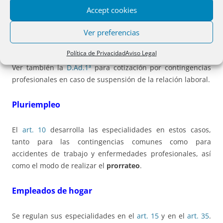
aplicarán tanto a los casos en que procedan de decisión
Accept cookies
del empresario (
arts. 47
o
47 bis ET
) como en virtud de
resolución judicial adoptada en el seno de un
Ver preferencias
procedimiento concursal:
Política de Privacidad
Aviso Legal
Ver también la
D.Ad.1ª
para cotización por contingencias
profesionales en caso de suspensión de la relación laboral.
Pluriempleo
El
art. 10
desarrolla las especialidades en estos casos,
tanto para las contingencias comunes como para
accidentes de trabajo y enfermedades profesionales, así
como el modo de realizar el
prorrateo
.
Empleados de hogar
Se regulan sus especialidades en el
art. 15
y en el
art. 35
.