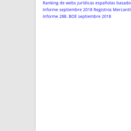
ENRIQUECIDAS
TITULARES 
Ranking de webs jurídicas españolas basado
NO DESESPERES
CAT
Informe septiembre 2018 Registros Mercantil
Informe 288. BOE septiembre 2018
A MANO
SUCESIONES 
FUTURAS NORMAS
GEORREFE
ALQUILE
TRI
LH Y C
¿SABIA
FRANCI
BÚSQUED