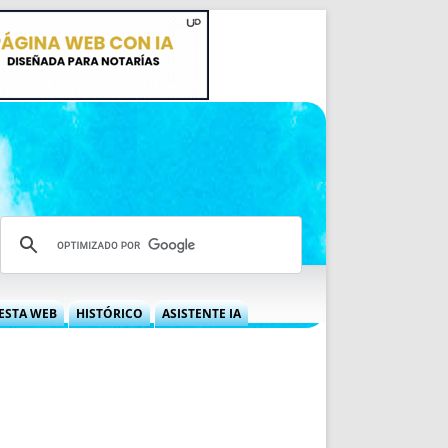
ESTA WEB
HISTÓRICO
ASISTENTE IA
A DGRN
QUÉ OFRECEMOS
 NIF
IDEARIO WEB
 LABORAL
QUIÉNES SOMOS
ÁBILES
HISTORIA