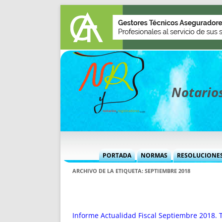
Notarios
PORTADA
NORMAS
RESOLUCIONE
MÁS USADAS (CUADRO)
INFORMES 
ARCHIVO DE LA ETIQUETA:
SEPTIEMBRE 2018
INFORMES MENSUALES
VOCES P
MÁS DESTACADAS
VOCES M
TITULARES DESDE 2002
TITULARES
Informe Actualidad Fiscal Septiembre 2018. T