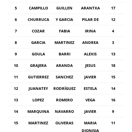
5
CAMPILLO
GUILLEN
ARANTXA
17
6
CHURRUCA
Y GARCIA
PILAR DE
12
7
COZAR
FABIA
IRINA
4
8
GARCIA
MARTINEZ
ANDREA
3
9
GOULA
BARRI
ALEXIS
13
10
GRAJERA
ARANDA
JESUS
18
11
GUTIERREZ
SANCHEZ
JAVIER
15
12
JUANATEY
RODRÍGUEZ
ESTELA
14
13
LOPEZ
ROMERO
VEGA
16
14
MARQUINA
NAVARRO
JAVIER
9
15
MARTINEZ
OLIVERAS
MARIA
11
DIONISIA