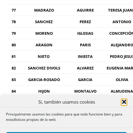
77
MADRAZO
AGUIRRE
TERESA JUA
78
SANCHEZ
PEREZ
ANTONIO
79
MORENO
IGLESIAS
CONCEPCIÓ
80
ARAGON
PARIS
ALEJANDR
81
NIETO
INIESTA
PEDRO JESU
82
SANCHEZ DIVOLS
ALVAREZ
EUGENIA MAR
83
GARCIA-ROSADO
GARCIA
OLIVIA
84
HIJON
MONTALVO
ALMUDENA
Sí, también usamos cookies
85
BREA
IBAÑEZ
MARIA
Principalmente usamos las cookies para que todo funcione bien y para
86
TARRIO
ROVIRA
FRANCISCO 
estadísticas propias de la web.
JAVIER