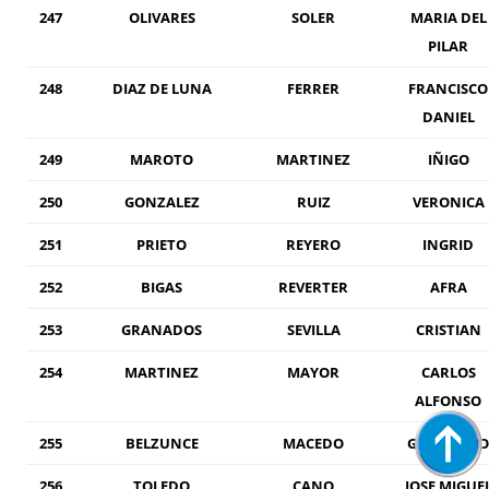
247
OLIVARES
SOLER
MARIA DEL
PILAR
248
DIAZ DE LUNA
FERRER
FRANCISCO
DANIEL
249
MAROTO
MARTINEZ
IÑIGO
250
GONZALEZ
RUIZ
VERONICA
251
PRIETO
REYERO
INGRID
252
BIGAS
REVERTER
AFRA
253
GRANADOS
SEVILLA
CRISTIAN
254
MARTINEZ
MAYOR
CARLOS
ALFONSO
255
BELZUNCE
MACEDO
GUILLERMO
256
TOLEDO
CANO
JOSE MIGUE