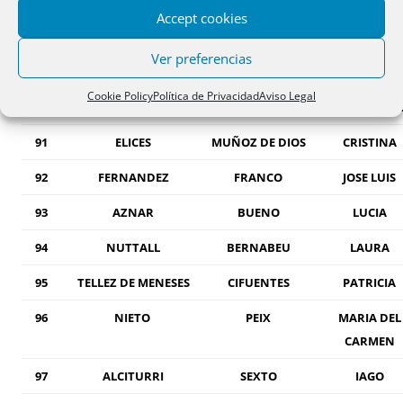
87
MARTIN
MARTINEZ
SALVADOR
Accept cookies
88
DIEZ
TABOADA
ALBERTO
Ver preferencias
89
BONILLA
MARTINEZ
TERESA
Cookie Policy
Política de Privacidad
Aviso Legal
90
ESCORIHUELA
PASTOR
JUAN PABL
91
ELICES
MUÑOZ DE DIOS
CRISTINA
92
FERNANDEZ
FRANCO
JOSE LUIS
93
AZNAR
BUENO
LUCIA
94
NUTTALL
BERNABEU
LAURA
95
TELLEZ DE MENESES
CIFUENTES
PATRICIA
96
NIETO
PEIX
MARIA DEL
CARMEN
97
ALCITURRI
SEXTO
IAGO