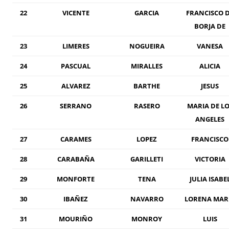
22
VICENTE
GARCIA
FRANCISCO 
BORJA DE
23
LIMERES
NOGUEIRA
VANESA
24
PASCUAL
MIRALLES
ALICIA
25
ALVAREZ
BARTHE
JESUS
26
SERRANO
RASERO
MARIA DE LO
ANGELES
27
CARAMES
LOPEZ
FRANCISCO
28
CARABAÑA
GARILLETI
VICTORIA
29
MONFORTE
TENA
JULIA ISABE
30
IBAÑEZ
NAVARRO
LORENA MAR
31
MOURIÑO
MONROY
LUIS