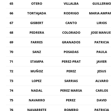
65
OTERO
VILLALBA
GUILLERMO
66
TORTAJADA
RODRIGO
MARIA AMPA
67
GISBERT
CANTO
LIRIOS
68
PEDRERA
COLORADO
JOSE MANUE
69
FARRES
GRANADOS
PATRICIA
70
SANZ
POSADAS
PAULA
71
STAMPA
PEREZ-PRAT
JAVIER
72
MUÑOZ
PEREZ
JESUS
73
LOPEZ
SARRIAS
ALVARO
74
NADAL
PEREZ MARSA
CARLOS
75
NAVARRO
PEREZ
DAVID
76
NAVARRETE
ROMERO
PATRICIA