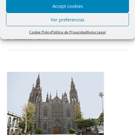
Accept cookies
Esta entrada se publicó en
Artículos Doctrina
,
Otros temas O.N.
y
Ver preferencias
está etiquetada con
fideicomiso de residuo
,
José-María Navarro
Viñuales
,
la aljaferia
,
R. 13 diciembre 2023
,
subrogacion real
en
Cookie Policy
Política de Privacidad
Aviso Legal
21/06/2025
por
Admin
.