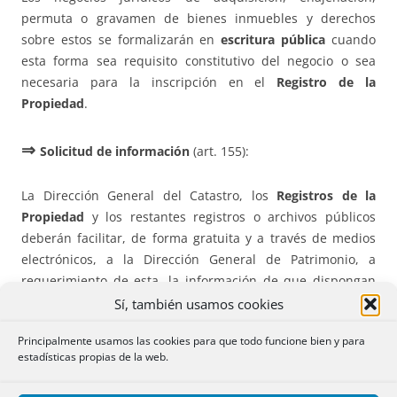
permuta o gravamen de bienes inmuebles y derechos
sobre estos se formalizarán en
escritura pública
cuando
esta forma sea requisito constitutivo del negocio o sea
necesaria para la inscripción en el
Registro de la
Propiedad
.
⇒
Solicitud de información
(art. 155):
La Dirección General del Catastro, los
Registros de la
Propiedad
y los restantes registros o archivos públicos
deberán facilitar, de forma gratuita y a través de medios
electrónicos, a la Dirección General de Patrimonio, a
requerimiento de esta, la información de que dispongan
sobre los bienes o derechos del Patrimonio de la
Sí, también usamos cookies
Comunidad Autónoma, así como todos aquellos datos o
Principalmente usamos las cookies para que todo funcione bien y para
informaciones que sean necesarios para la adecuada
estadísticas propias de la web.
gestión o actualización del Inventario General de Bienes y
Derechos de la Comunidad Autónoma de Andalucía, o para