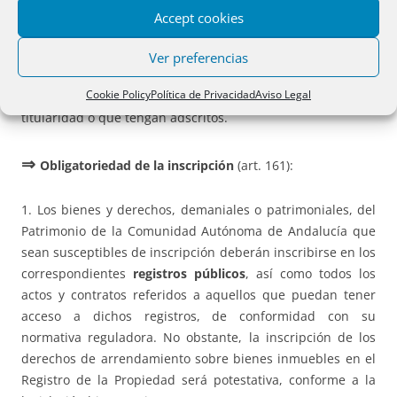
el ejercicio de las facultades y prerrogativas enumeradas
Accept cookies
en el artículo 166, en los mismos términos que vengan
obligados respecto a la Administración General del Estado.
Ver preferencias
Asimismo, podrán recabar esta información las consejerías
Cookie Policy
Política de Privacidad
Aviso Legal
y agencias respecto de los bienes y derechos de su
titularidad o que tengan adscritos.
⇒
Obligatoriedad de la inscripción
(art. 161):
1. Los bienes y derechos, demaniales o patrimoniales, del
Patrimonio de la Comunidad Autónoma de Andalucía que
sean susceptibles de inscripción deberán inscribirse en los
correspondientes
registros públicos
, así como todos los
actos y contratos referidos a aquellos que puedan tener
acceso a dichos registros, de conformidad con su
normativa reguladora. No obstante, la inscripción de los
derechos de arrendamiento sobre bienes inmuebles en el
Registro de la Propiedad será potestativa, conforme a la