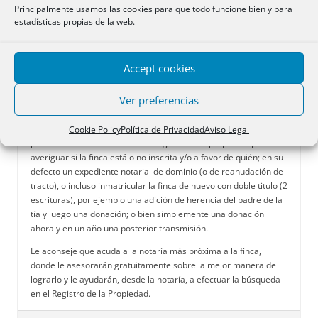
Principalmente usamos las cookies para que todo funcione bien y para
08/02/2020 a las 10:31
#67686
estadísticas propias de la web.
ACME
Moderador
Accept cookies
Ver preferencias
Buenos días. En principio el informe de la diputación no le servirá
para ninguno de los propósitos que indica. Hay varias
Cookie Policy
Política de Privacidad
Aviso Legal
posibilidades: consultar bien el registro de la propiedad para
averiguar si la finca está o no inscrita y/o a favor de quién; en su
defecto un expediente notarial de dominio (o de reanudación de
tracto), o incluso inmatricular la finca de nuevo con doble titulo (2
escrituras), por ejemplo una adición de herencia del padre de la
tía y luego una donación; o bien simplemente una donación
ahora y en un año una posterior transmisión.
Le aconseje que acuda a la notaría más próxima a la finca,
donde le asesorarán gratuitamente sobre la mejor manera de
lograrlo y le ayudarán, desde la notaría, a efectuar la búsqueda
en el Registro de la Propiedad.