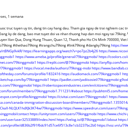
MERCANTIL-BM
OPOSICIONES
FACEBOOK
CUADRO ALTERNATIVO
CASOS PRÁCTICOS REGISTRO
NYR PAGINA 
INFORMES OPOSICIONES
OTROS TEMAS O.M.
POR IMPUESTOS
MODELOS O.R.
VARIOS O.N.
ALUÑA
DOCTRINA
TWITTER
DGRN 2017
INDICE CASOS JC CASAS
NYR A FA
RESÚMENES LEYES
COLABORADORES
SENTENCIAS O.M.
MAPAS FISCALES
TEMAS
Y DONACIONES
CONSUMO Y DERECHO
HAZTE USUARIO/A
A MANO
DICTAMENES INTERNAC.
PLUSVALÍ
INFORMES PERIÓDICOS
ARTÍCULOS DOCTRINA
ARTÍCULOS FISCAL
PROMOCIONES
MODELOS O.M.
VERSOS
eses, 1 semana
RENCIACIÓN
INTERNACIONAL
RANKINGS
CONSUMO
MODELOS REGISTROS
FECH
PÁGINAS ESPECIALES
CLÁUSULAS DE HIPOTECA
TRATADOS INTER.
NORMAS FISCAL
VARIOS O.M.
VARIOS O.R
VARIOS
LIBROS
cuoc truc tuyen uy tin, dang tin cay hang dau. Tham gia ngay de trai nghiem cac t
R (NRUA)
DERECHO EUROPEO
ENTREVISTAS
COMPARATIVAS ARTÍCULOS
MODELOS MERCANTIL
CALCULA H
INFORMES MENSUALES F.N.
REVISTA DERECHO CIVIL
SENTENCIAS FISCAL
ARTÍCULOS CYD
ARTÍCULOS D.E.
PINCELADAS
ang ky de dang, bao mat tuyet doi va nhan thuong hap dan moi ngay tai 79king.
BUTOS
AULA SOCIAL
CONCURSOS
TERRITORIO
REDACCIÓN JURÍDICA
CUOTA HI
VARIOS F.N.
VARIOS DOCTRINA
ARTÍCULOS INTER.
NORMATIVA D.E.
VARIOS FISCAL
NORMAS CYD
ARTÍCULOS
yen Van Qua, Dong Hung Thuan, Quan 12, Thanh pho Ho Chi Minh 700000, Vie
o79king #thethao79king #trangchu79king #link79king #dangky79king
https://ww
ATASTRO
OPINIÓN
CORREO
¡SABÍAS QUÉ?
NODESES
TEMAS PRÁCTICOS
DISPOSICIONES
PAÍSES
/u/rtBNGp9vkR/
https://learningapps.org/watch?v=po7pz2b4j26
https://www.nicov
S QUÉ…?
FUTURAS NORMAS
ENLA
INFORMES MENSUALES F.N.
DICTÁMENES INTERNAC.
COLABORADORES
inggmobi1
https://www.ameba.jp/profile/general/79kinggmobi/
https://coolors.co
SCO SENA
TERRITORIO
INFORMES PERIODICOS
PÁGINAS ESPECIALES
VARIOS INTER.
VARIOS CYD
anet.com/79kinggmobi1
https://replit.com/@79kinggmobi
https://anyflip.com/ho
om/79kinggmobi1
https://vocal.media/authors/79kingg-mobi
https://www.bandlab.
A EN BOE
RINCÓN LITERARIO
ARTÍCULOS TERRITORIO
VARIOS F.N.
oftheday.com/forums/profile/1832416
https://audiomack.com/79kinggmobi1
htt
HERRAMIENTAS
.sketchup.com/by/79kinggmobi1
https://padlet.com/yadiisosiel/79kinggmobi-g9o
s.com/79kinggmobi/
https://robertsspaceindustries.com/en/citizens/79kinggmob
NORMAS TERRITORIO
s.com/forum/members/79kinggmobi1.711231/#about
https://pubhtml5.com/home
VARIOS TERRITORIO
mespot.com/profile/kinggmobi/
https://civitai.com/user/79kinggmobi1
https://ww
isa.com/canada-immigration-discussion-board/members/79kinggmobi1.1355014
@WCkaX-NLQLK1hdXJk3K74w/79kinggmobi
https://www.speedrun.com/users/79kin
79kinggmobi/contact
https://unityroom.com/users/79kinggmobi
https://www.chichi
j.com/user/user32533889/index.html
https://velog.io/@79kinggmobi1/about
https:
ght.com/profile/d836b2f91f6dc91d57ce6f513c8e1cb3237bc2b0
https://voz.vn/u/7