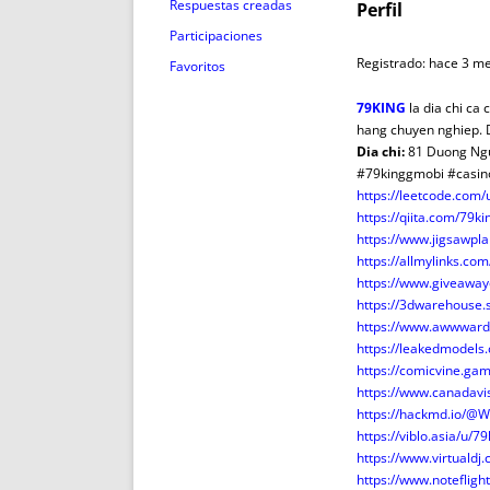
ENRIQUECIDAS
TITULARES 
Respuestas creadas
Perfil
NO DESESPERES
CAT
Participaciones
A MANO
SUCESIONES 
Registrado: hace 3 m
Favoritos
FUTURAS NORMAS
GEORREFE
79KING
la dia chi ca 
ALQUILE
hang chuyen nghiep. D
TRI
Dia chi:
81 Duong Ngu
#79kinggmobi #casin
LH Y C
https://leetcode.com
¿SABIA
https://qiita.com/79k
FRANCI
https://www.jigsawpl
https://allmylinks.c
BÚSQUED
https://www.giveaway
https://3dwarehouse
https://www.awwward
https://leakedmodel
https://comicvine.ga
https://www.canadav
https://hackmd.io/
https://viblo.asia/u/
https://www.virtuald
https://www.notefli