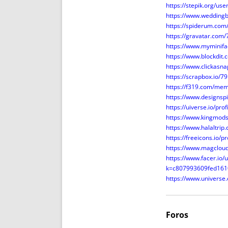
https://stepik.org/us
https://www.weddin
https://spiderum.co
https://gravatar.com
https://www.myminif
https://www.blockdi
https://www.clickasn
https://scrapbox.io/
https://f319.com/me
https://www.designsp
https://uiverse.io/pro
https://www.kingmods
https://www.halaltri
https://freeicons.io/p
https://www.magclou
https://www.facer.io
k=c807993609fed161
https://www.univers
Foros