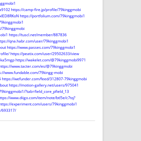
inggmobi1
ba9102
https://camp-fire.jp/profile/79kinggmobi
ExIED8RKoN
https://portfolium.com/79kinggmobi1
/79kinggmobi1
8/79kinggmobi
mobi1
https://tuscl.net/member/887836
ttps://qna.habr.com/user/79kinggmobi1
bout
https://www.passes.com/79kinggmobi1
ofile/
https://peatix.com/user/29502633/view
x4ka5mgp
https://wakelet.com/@79kinggmobi9971
https://www.tacter.com/es/@79kinggmobi
s://www.fundable.com/79kingg-mobi
5
https://wefunder.com/feed/312807-79kinggmobi
bout
https://motion-gallery.net/users/975041
9kinggmobi1/?tab=field_core_pfield_13
ttps://www.diigo.com/item/note/btl5e/c7tq?
https://experiment.com/users/79kinggmobi1
s/693317/