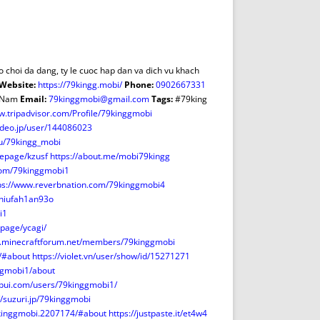
DE INICIO
PREMIO NYR
VORITOS
CONVENCIONES ANUALES
A IRPF
NUEVA ETAPA
AS
POLÍTICA DE PRIVACIDAD
ro choi da dang, ty le cuoc hap dan va dich vu khach
IJUELAS
AVISO LEGAL
Website:
https://79kingg.mobi/
Phone:
0902667331
POTECA
REPORTAR INCIDENCIA
t Nam
Email:
79kinggmobi@gmail.com
Tags:
#79king
w.tripadvisor.com/Profile/79kinggmobi
PERES
LOGOTIPO
ideo.jp/user/144086023
CES
ENTREVISTAS
/u/79kingg_mobi
SONRISA
mepage/kzusf
https://about.me/mobi79kingg
com/79kinggmobi1
ENVÍA CORREO
ps://www.reverbnation.com/79kinggmobi4
CANALES DE VÍDEO
xhiufah1an93o
i1
page/ycagi/
w.minecraftforum.net/members/79kinggmobi
/#about
https://violet.vn/user/show/id/15271271
ggmobi1/about
-pui.com/users/79kinggmobi1/
//suzuri.jp/79kinggmobi
9kinggmobi.2207174/#about
https://justpaste.it/et4w4