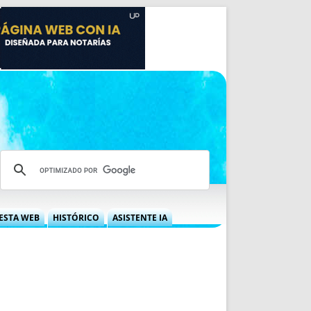
ESTA WEB
HISTÓRICO
ASISTENTE IA
A DGRN
QUÉ OFRECEMOS
 NIF
IDEARIO WEB
 LABORAL
QUIÉNES SOMOS
ÁBILES
HISTORIA