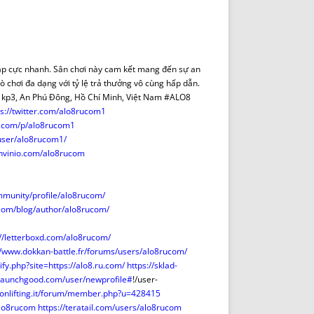
DE INICIO
PREMIO NYR
VORITOS
CONVENCIONES ANUALES
A IRPF
NUEVA ETAPA
AS
POLÍTICA DE PRIVACIDAD
y cập cực nhanh. Sân chơi này cam kết mang đến sự an
IJUELAS
AVISO LEGAL
ò chơi đa dạng với tỷ lệ trả thưởng vô cùng hấp dẫn.
POTECA
REPORTAR INCIDENCIA
 kp3, An Phú Đông, Hồ Chí Minh, Việt Nam #ALO8
ps://twitter.com/alo8rucom1
PERES
LOGOTIPO
x.com/p/alo8rucom1
CES
ENTREVISTAS
user/alo8rucom1/
SONRISA
f.nvinio.com/alo8rucom
ENVÍA CORREO
CANALES DE VÍDEO
ommunity/profile/alo8rucom/
com/blog/author/alo8rucom/
://letterboxd.com/alo8rucom/
//www.dokkan-battle.fr/forums/users/alo8rucom/
ify.php?site=https://alo8.ru.com/
https://sklad-
.launchgood.com/user/newprofile#
!/user-
ronlifting.it/forum/member.php?u=428415
alo8rucom
https://teratail.com/users/alo8rucom