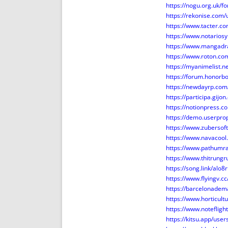
https://nogu.org.uk/f
https://rekonise.com
https://www.tacter.
https://www.notarios
https://www.mangadr
https://www.roton.co
https://myanimelist.n
https://forum.honor
https://newdayrp.co
https://participa.gijo
https://notionpress.
https://demo.userpro
https://www.zubersof
https://www.navacool
https://www.pathumra
https://www.thitrung
https://song.link/alo
https://www.flyingv.c
https://barcelonadema
https://www.horticul
https://www.notefli
https://kitsu.app/use