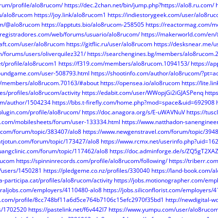
orum/profile/alo8rucom/
https://dec.2chan.net/bin/jump.php?https://alo8.ru.com/
/u/alo8rucom
https://joy.link/alo8rucom1
https://indiestorygeek.com/user/alo8ru
com/@alo8rucom
https://apptuts.bio/alo8rucom-258505
https://reactormag.com/
yregistradores.com/web/forums/usuario/alo8rucom/
https://makerworld.com/en
aft.com/user/alo8rucom
https://gitflic.ru/user/alo8rucom
https://desksnear.me/u
m/forums/users/oliverquilez321/
https://searchengines.bg/members/alo8rucom.
et/profile/alo8rucom1
https://f319.com/members/alo8rucom.1094153/
https://a
boundgame.com/user-508793.html
https://shootinfo.com/author/alo8rucom/?pt=a
m/members/alo8rucom.70163/#about
https://opensea.io/alo8rucom
https://lite.l
n.es/profiles/alo8rucom/activity
https://edabit.com/user/WWopjGi2iGJASPenq
http
com/author/1504234
https://bbs.t-firefly.com/home.php?mod=space&uid=692908
plugin.com/profile/alo8rucom/
https://doc.anagora.org/s/E-uWAVNuV
https://tu
t.com/mobilesheets/forum/user-133334.html
https://www.natthadon-sanenginee
.com/forum/topic/383407/alo8
https://www.newgenstravel.com/forum/topic/3948
tjotun.com/forum/topic/173427/alo8
https://www.rcmx.net/userinfo.php?uid=16
ruangclinic.com/forum/topic/117462/alo8
https://doc.adminforge.de/s/ZQ5gT2XA
8rucom
https://spinninrecords.com/profile/alo8rucom/following/
https://triberr.c
c/users/1450281
https://pledgeme.co.nz/profiles/330040
https://land-book.com/
-participa.cat/profiles/alo8rucom/activity
https://jobs.motionographer.com/emp
turaljobs.com/employers/4110480-alo8
https://jobs.siliconflorist.com/employers/
ght.com/profile/8cc748bf11a6d5ce764b7106c15efc2970f35bd1
http://newdigital
rs/1702520
https://pastelink.net/f6v442l7
https://www.yumpu.com/user/alo8ruco