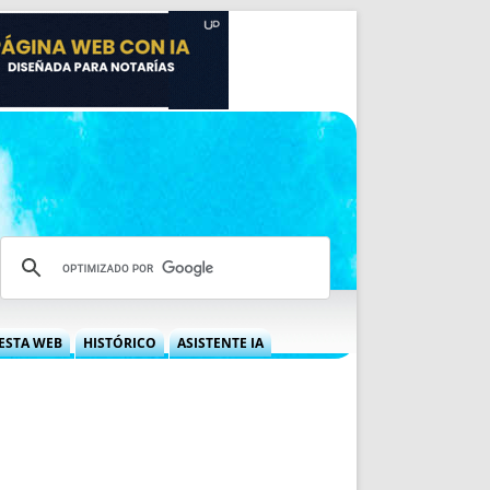
ESTA WEB
HISTÓRICO
ASISTENTE IA
A DGRN
QUÉ OFRECEMOS
 NIF
IDEARIO WEB
 LABORAL
QUIÉNES SOMOS
ÁBILES
HISTORIA