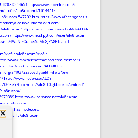
6UID%3D254654
https://www.submitle.com/?
com/profile/alo8rucom1/1614451/
alo8rucom-547202.html
https://www.africangenesis-
entrekenya.co.ke/author/alo8rucom/
r/alo8rucom/
https://radio.immo/user/1-5692-ALO8-
ru.com/
https://www.moshpyt.com/user/alo8rucom
fo/users/4W5NtzQuthetS5MxGjPA8PTcabk1
/profile/alo8rucom/profile
https://www.macdermottmethod.com/members-
m1/
https://portfolium.com/ALO88253
leten.org/a/403722?postTypeId=whatsNew
1/
https://www.notion.so/ALO8-
c-7f363e57fbfb
https://alo8-10.gitbook.io/untitled/
l/alo8rucom/
53970389
https://www.behance.net/alo8rucom
sers/alo8rucom/
lo8rucom.hashnode.dev/
.com/Profile/alo8rucom