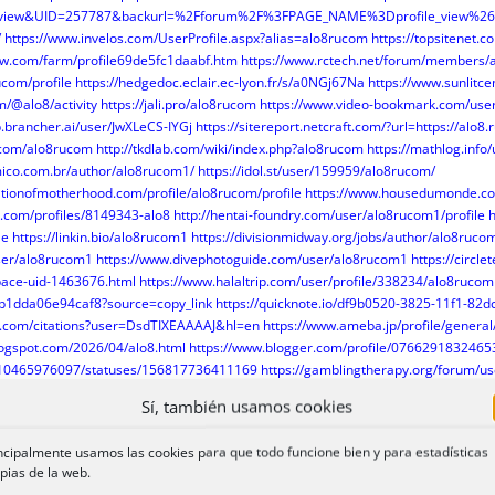
_view&UID=257787&backurl=%2Fforum%2F%3FPAGE_NAME%3Dprofile_view%2
/
https://www.invelos.com/UserProfile.aspx?alias=alo8rucom
https://topsitenet.
ow.com/farm/profile69de5fc1daabf.htm
https://www.rctech.net/forum/members/
ucom/profile
https://hedgedoc.eclair.ec-lyon.fr/s/a0NGj67Na
https://www.sunlitc
m/@alo8/activity
https://jali.pro/alo8rucom
https://www.video-bookmark.com/use
p.brancher.ai/user/JwXLeCS-IYGj
https://sitereport.netcraft.com/?url=https://alo8.
.com/alo8rucom
http://tkdlab.com/wiki/index.php?alo8rucom
https://mathlog.in
ico.com.br/author/alo8rucom1/
https://idol.st/user/159959/alo8rucom/
tionofmotherhood.com/profile/alo8rucom/profile
https://www.housedumonde.com
s.com/profiles/8149343-alo8
http://hentai-foundry.com/user/alo8rucom1/profile
le
https://linkin.bio/alo8rucom1
https://divisionmidway.org/jobs/author/alo8ruco
user/alo8rucom1
https://www.divephotoguide.com/user/alo8rucom1
https://circ
space-uid-1463676.html
https://www.halaltrip.com/user/profile/338234/alo8rucom
1dda06e94caf8?source=copy_link
https://quicknote.io/df9b0520-3825-11f1-82d
le.com/citations?user=DsdTIXEAAAAJ&hl=en
https://www.ameba.jp/profile/genera
logspot.com/2026/04/alo8.html
https://www.blogger.com/profile/076629183246
e/910465976097/statuses/156817736411169
https://gamblingtherapy.org/forum/u
k.com/member/ALO8undefined/97271
https://hashnode.com/@alo8rucom
https://a
Sí, también usamos cookies
l.com/alo8rucom
https://www.scener.com/@alo8rucom
https://www.investagrams
.ne.jp/alo8rucom1/profile
https://mygamedb.com/profile/alo8rucom
ncipalmente usamos las cookies para que todo funcione bien y para estadísticas
pias de la web.
com/