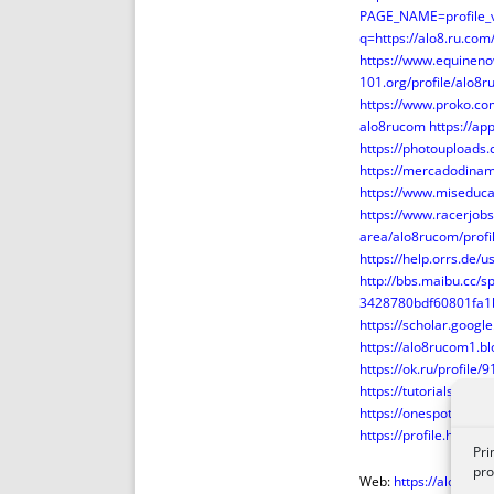
PAGE_NAME=profile
q=https://alo8.ru.com
https://www.equinen
101.org/profile/alo8r
https://www.proko.co
alo8rucom
https://ap
https://photouploads
https://mercadodinam
https://www.miseduca
https://www.racerjob
area/alo8rucom/profi
https://help.orrs.de/
http://bbs.maibu.cc/
3428780bdf60801fa1b
https://scholar.goog
https://alo8rucom1.b
https://ok.ru/profil
https://tutorialslin
https://onespotsocia
https://profile.hatena
Pri
pro
Web:
https://alo8.ru.