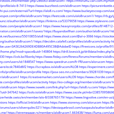
tprotools.info/member.php?286063-alo8rucom1
https://mforum2.cari.com.my/h
/profile/alo-8-7413
https://www.buzzfeed.com/alo8rucom
https://pictureinbottl
hi-pui.com/external/?url=https://alo8.ru.com/
https://www.buckeyescoop.com/us
mespot.com/profile/alo8rucom/
https://leetcode.com/u/alo8rucom1/
https://rb.gy/
unci.it/author/alo8rucom/
https://linkmix.co/53379058
https://www.stylevore.co
debate.com/people/alo8rucom1
https://www.heavyironjobs.com/profiles/8148712-
iration.com/alo8rucom1/saves/
https://buyandsellhair.com/author/alo8rucom/
ht
ok.net/business/55010855/alo8
https://www.skool.com/@al-o-3066
https://stock
.org/author/alo8rucom1/
https://decidim.calafell.cat/profiles/alo8rucom/activity
h
.adobe.user:0A5E264269DE4DB80A495C08@AdobeID
https://freeicons.io/profile/9
net/home.php?mod=space&uid=140804
https://drill.lovesick.jp/drilldata/index.php
330
https://zzb.bz/Xbxnlq
https://www.fitday.com/fitness/forums/members/alo8r
ity.com/users/id:1848547
https://www.speedrun.com/fr-FR/users/alorucom
https
share/ecdc7840d6f2
https://scrapbox.io/alo8rucom/ALO8
https://experiment.com/
nfo/profile/alo8rucom/profile
https://jasa-seo.mn.co/members/39281039
https:
ser/alo8rucom1
https://creativemarket.com/users/ALO9
https://www.chordie.com/
ste.com/profiles/alo8rucom/activity
https://eo-college.org/members/alo8rucom/
h
om/alo8rucom
https://www.ixawiki.com/link.php?url=https://alo8.ru.com/
https://w
p?uid=347642
https://solo.to/alo8rucom
https://www.zazzle.pt/mbr/2385709586
nzerheide.swiss/en/member/alo-8/338765179/
https://www.lingvolive.com/en-us
tions
https://official.link/alo8rucom
https://www.storenvy.com/alorucom
https://
forums/users/oliverquilez321/
https://destaquebrasil.com/saopaulo/author/alo8
k.me/
https://xtremepape.rs/members/alo8rucom1.663438/
https://luma.com/us