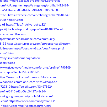
ome.php?mod=space&uid=3396409&do=profile
e.com/r/u7zzqame
https://akniga.org/profile/1412484-
ers/511be6cd-83a8-41c5-9f44-93f706d3eb83
yr8tc0
https://pxhere.com/en/photographer/4981340
m/user/alo8rucom
alo8
https://files.fm/oliverquilez321
tps://jobs.lajobsportal.org/profiles/8148722-alo8
twits.com/alo8rucom
ttps://substance3d.adobe.com/community-
18155
https://startupxplore.com/en/person/alo8rucom
?alo8rucom
https://boss.why3s.cc/boss/home.php?
ucom1.html
://anyflip.com/homepage/ifpbw
users/aalo81
//www.giveawayoftheday.com/forums/profile/1790109
forum/profile.php?id=2505546
ttps://www.mql5.com/en/users/alo8rucom
ww.bandlab.com/alo8rucom
https://xoops.ec-
96727319
https://poipiku.com/13467362/
/profile/6115ad2d-5eb3-437b-8c84-
beteiligung.tengen.de/profile/alo8rucom/
rucom/
https://blender.community/alo813/
er/alo8rucom
http://vetstate.ru/forum/?