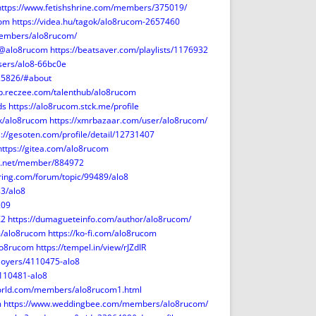
https://www.fetishshrine.com/members/375019/
com
https://videa.hu/tagok/alo8rucom-2657460
members/alo8rucom/
/@alo8rucom
https://beatsaver.com/playlists/1176932
sers/alo8-66bc0e
25826/#about
pp.reczee.com/talenthub/alo8rucom
ds
https://alo8rucom.stck.me/profile
ink/alo8rucom
https://xmrbazaar.com/user/alo8rucom/
s://gesoten.com/profile/detail/12731407
https://gitea.com/alo8rucom
scl.net/member/884972
ring.com/forum/topic/99489/alo8
3/alo8
209
Z2
https://dumagueteinfo.com/author/alo8rucom/
om/alo8rucom
https://ko-fi.com/alo8rucom
alo8rucom
https://tempel.in/view/rJZdIR
loyers/4110475-alo8
4110481-alo8
-world.com/members/alo8rucom1.html
m
https://www.weddingbee.com/members/alo8rucom/