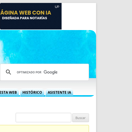
ESTA WEB
HISTÓRICO
ASISTENTE IA
A DGRN
QUÉ OFRECEMOS
 NIF
IDEARIO WEB
 LABORAL
QUIÉNES SOMOS
ÁBILES
HISTORIA