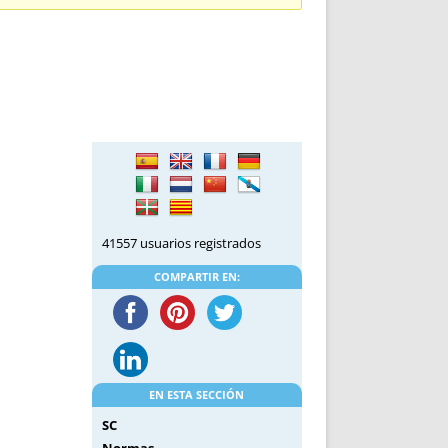
DE INICIO
PREMIO NYR
VORITOS
CONVENCIONES ANUALES
A IRPF
NUEVA ETAPA
AS
POLÍTICA DE PRIVACIDAD
IJUELAS
AVISO LEGAL
POTECA
REPORTAR INCIDENCIA
PERES
LOGOTIPO
CES
ENTREVISTAS
SONRISA
41557 usuarios registrados
ENVÍA CORREO
CANALES DE VÍDEO
COMPARTIR EN:
EN ESTA SECCIÓN
SC