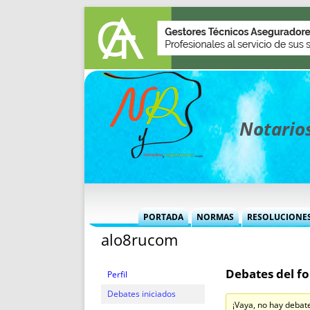
Notarios
PORTADA
NORMAS
RESOLUCIONE
alo8rucom
MÁS USADAS (CUADRO)
INFORMES 
INFORMES MENSUALES
VOCES P
Debates del fo
MÁS DESTACADAS
VOCES M
Perfil
TITULARES DESDE 2002
TITULARES
Debates iniciados
¡Vaya, no hay debat