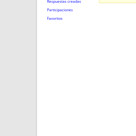
ENRIQUECIDAS
TITULARES 
Respuestas creadas
NO DESESPERES
CAT
Participaciones
A MANO
SUCESIONES 
Favoritos
FUTURAS NORMAS
GEORREFE
ALQUILE
TRI
LH Y C
¿SABIA
FRANCI
BÚSQUED