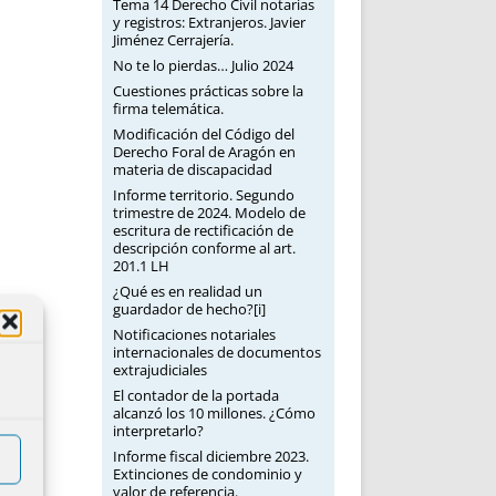
Tema 14 Derecho Civil notarias
y registros: Extranjeros. Javier
Jiménez Cerrajería.
No te lo pierdas… Julio 2024
Cuestiones prácticas sobre la
firma telemática.
Modificación del Código del
Derecho Foral de Aragón en
materia de discapacidad
Informe territorio. Segundo
trimestre de 2024. Modelo de
escritura de rectificación de
descripción conforme al art.
201.1 LH
¿Qué es en realidad un
guardador de hecho?[i]
Notificaciones notariales
internacionales de documentos
extrajudiciales
El contador de la portada
alcanzó los 10 millones. ¿Cómo
interpretarlo?
Informe fiscal diciembre 2023.
Extinciones de condominio y
valor de referencia.