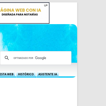
ESTA WEB
HISTÓRICO
ASISTENTE IA
A DGRN
QUÉ OFRECEMOS
 NIF
IDEARIO WEB
 LABORAL
QUIÉNES SOMOS
ÁBILES
HISTORIA