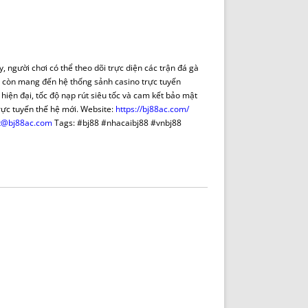
DE INICIO
PREMIO NYR
VORITOS
CONVENCIONES ANUALES
A IRPF
NUEVA ETAPA
AS
POLÍTICA DE PRIVACIDAD
y, người chơi có thể theo dõi trực diện các trận đá gà
IJUELAS
AVISO LEGAL
J88 còn mang đến hệ thống sảnh casino trực tuyến
POTECA
REPORTAR INCIDENCIA
n hiện đại, tốc độ nạp rút siêu tốc và cam kết bảo mật
rực tuyến thế hệ mới. Website:
https://bj88ac.com/
PERES
LOGOTIPO
t@bj88ac.com
Tags: #bj88 #nhacaibj88 #vnbj88
CES
ENTREVISTAS
SONRISA
ENVÍA CORREO
CANALES DE VÍDEO