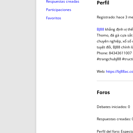
ENRIQUECIDAS
TITULARES 
Respuestas creadas
Perfil
NO DESESPERES
CAT
Participaciones
A MANO
SUCESIONES 
Registrado: hace 3 m
Favoritos
FUTURAS NORMAS
GEORREFE
BJ88
khẳng định vị thế 
ALQUILE
Thomo, đá gà cựa sắt 
TRI
chuyên nghiệp, xổ số o
tuyệt đối, BJ88 chính
LH Y C
Phone: 84343611007 Đ
¿SABIA
#trangchubj88 #truc
FRANCI
Web:
https://bj88ac.c
BÚSQUED
Foros
Debates iniciados: 0
Respuestas creadas: 
Perfil del foro: Espec