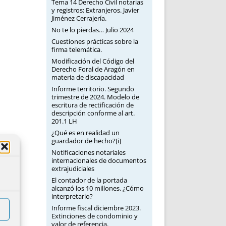
Tema 14 Derecho Civil notarias
y registros: Extranjeros. Javier
Jiménez Cerrajería.
No te lo pierdas… Julio 2024
Cuestiones prácticas sobre la
firma telemática.
Modificación del Código del
Derecho Foral de Aragón en
materia de discapacidad
Informe territorio. Segundo
trimestre de 2024. Modelo de
escritura de rectificación de
descripción conforme al art.
201.1 LH
¿Qué es en realidad un
guardador de hecho?[i]
Notificaciones notariales
internacionales de documentos
extrajudiciales
El contador de la portada
alcanzó los 10 millones. ¿Cómo
interpretarlo?
Informe fiscal diciembre 2023.
Extinciones de condominio y
valor de referencia.