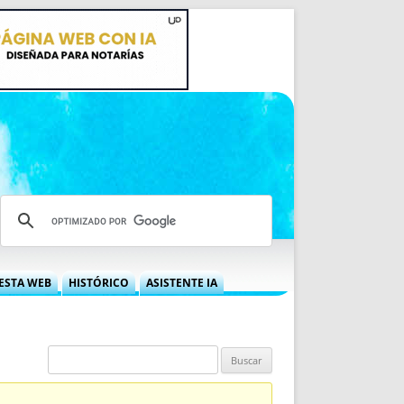
ESTA WEB
HISTÓRICO
ASISTENTE IA
A DGRN
QUÉ OFRECEMOS
 NIF
IDEARIO WEB
 LABORAL
QUIÉNES SOMOS
ÁBILES
HISTORIA