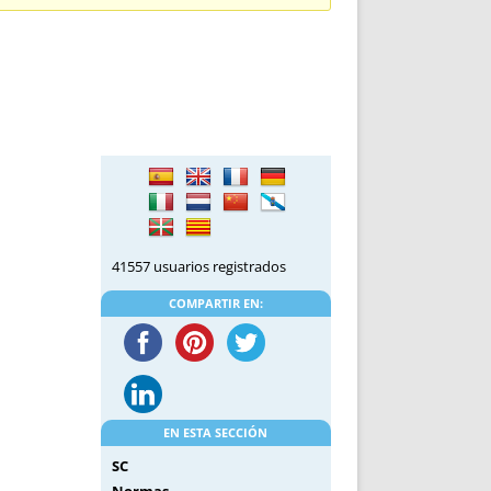
DE INICIO
PREMIO NYR
VORITOS
CONVENCIONES ANUALES
A IRPF
NUEVA ETAPA
AS
POLÍTICA DE PRIVACIDAD
IJUELAS
AVISO LEGAL
POTECA
REPORTAR INCIDENCIA
PERES
LOGOTIPO
CES
ENTREVISTAS
SONRISA
41557 usuarios registrados
ENVÍA CORREO
CANALES DE VÍDEO
COMPARTIR EN:
EN ESTA SECCIÓN
SC