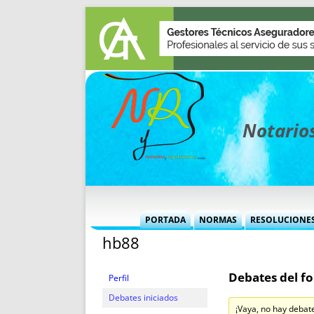
Notarios
PORTADA
NORMAS
RESOLUCIONE
hb88
MÁS USADAS (CUADRO)
INFORMES 
INFORMES MENSUALES
VOCES P
Debates del fo
MÁS DESTACADAS
VOCES M
Perfil
TITULARES DESDE 2002
TITULARES
Debates iniciados
¡Vaya, no hay debat