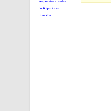
ENRIQUECIDAS
TITULARES 
Respuestas creadas
NO DESESPERES
CAT
Participaciones
A MANO
SUCESIONES 
Favoritos
FUTURAS NORMAS
GEORREFE
ALQUILE
TRI
LH Y C
¿SABIA
FRANCI
BÚSQUED