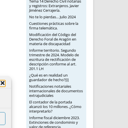
Tema 14 Derecho Civil notarias
y registros: Extranjeros. Javier
Jiménez Cerrajería.
No te lo pierdas… Julio 2024
Cuestiones prácticas sobre la
firma telemática.
Modificación del Código del
Derecho Foral de Aragón en
materia de discapacidad
Informe territorio. Segundo
trimestre de 2024. Modelo de
escritura de rectificación de
descripción conforme al art.
201.1 LH
¿Qué es en realidad un
guardador de hecho?[i]
Notificaciones notariales
internacionales de documentos
extrajudiciales
El contador de la portada
alcanzó los 10 millones. ¿Cómo
interpretarlo?
Informe fiscal diciembre 2023.
Extinciones de condominio y
valor de referencia.