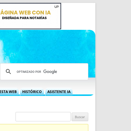
ESTA WEB
HISTÓRICO
ASISTENTE IA
A DGRN
QUÉ OFRECEMOS
 NIF
IDEARIO WEB
 LABORAL
QUIÉNES SOMOS
ÁBILES
HISTORIA