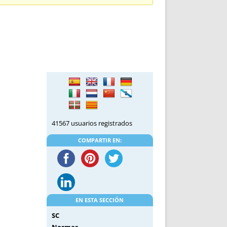
DE INICIO
PREMIO NYR
VORITOS
CONVENCIONES ANUALES
A IRPF
NUEVA ETAPA
AS
POLÍTICA DE PRIVACIDAD
IJUELAS
AVISO LEGAL
POTECA
REPORTAR INCIDENCIA
PERES
LOGOTIPO
CES
ENTREVISTAS
SONRISA
41567 usuarios registrados
ENVÍA CORREO
CANALES DE VÍDEO
COMPARTIR EN:
EN ESTA SECCIÓN
SC