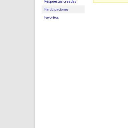
ENRIQUECIDAS
TITULARES 
Respuestas creadas
NO DESESPERES
CAT
Participaciones
A MANO
SUCESIONES 
Favoritos
FUTURAS NORMAS
GEORREFE
ALQUILE
TRI
LH Y C
¿SABIA
FRANCI
BÚSQUED