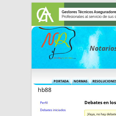
Notarios
PORTADA
NORMAS
RESOLUCIONE
hb88
MÁS USADAS (CUADRO)
INFORMES 
INFORMES MENSUALES
VOCES P
Debates en los
MÁS DESTACADAS
VOCES M
Perfil
TITULARES DESDE 2002
TITULARES
Debates iniciados
¡Vaya, no hay debat