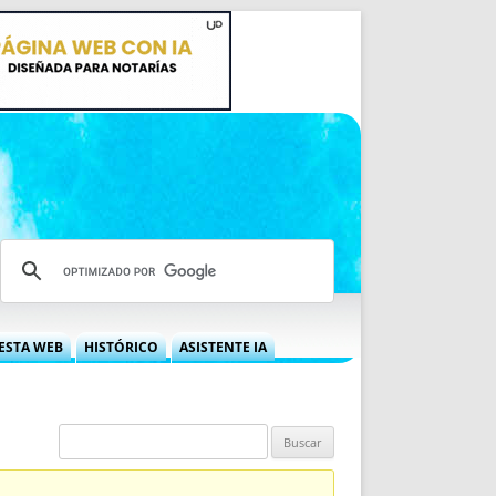
ESTA WEB
HISTÓRICO
ASISTENTE IA
A DGRN
QUÉ OFRECEMOS
 NIF
IDEARIO WEB
 LABORAL
QUIÉNES SOMOS
ÁBILES
HISTORIA