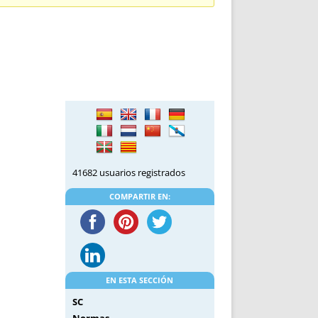
DE INICIO
PREMIO NYR
VORITOS
CONVENCIONES ANUALES
A IRPF
NUEVA ETAPA
AS
POLÍTICA DE PRIVACIDAD
IJUELAS
AVISO LEGAL
POTECA
REPORTAR INCIDENCIA
PERES
LOGOTIPO
CES
ENTREVISTAS
SONRISA
41682 usuarios registrados
ENVÍA CORREO
CANALES DE VÍDEO
COMPARTIR EN:
EN ESTA SECCIÓN
SC