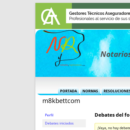
Notarios
PORTADA
NORMAS
RESOLUCIONE
m8kbettcom
MÁS USADAS (CUADRO)
INFORMES 
INFORMES MENSUALES
VOCES P
Debates del fo
MÁS DESTACADAS
VOCES M
Perfil
TITULARES DESDE 2002
TITULARES
Debates iniciados
¡Vaya, no hay debat