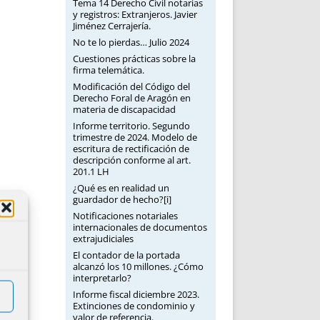
Tema 14 Derecho Civil notarias
y registros: Extranjeros. Javier
Jiménez Cerrajería.
No te lo pierdas… Julio 2024
Cuestiones prácticas sobre la
firma telemática.
Modificación del Código del
Derecho Foral de Aragón en
materia de discapacidad
Informe territorio. Segundo
trimestre de 2024. Modelo de
escritura de rectificación de
descripción conforme al art.
201.1 LH
¿Qué es en realidad un
guardador de hecho?[i]
Notificaciones notariales
internacionales de documentos
extrajudiciales
El contador de la portada
alcanzó los 10 millones. ¿Cómo
interpretarlo?
Informe fiscal diciembre 2023.
Extinciones de condominio y
valor de referencia.