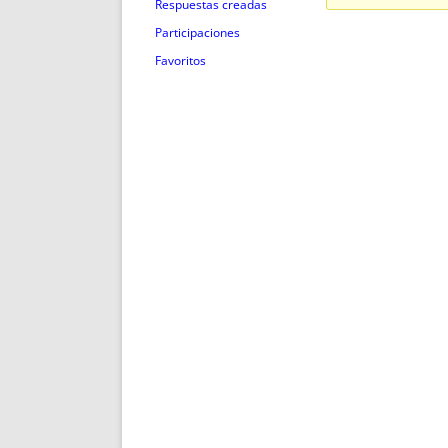
ENRIQUECIDAS
TITULARES 
Respuestas creadas
NO DESESPERES
CAT
Participaciones
A MANO
SUCESIONES 
Favoritos
FUTURAS NORMAS
GEORREFE
ALQUILE
TRI
LH Y C
¿SABIA
FRANCI
BÚSQUED