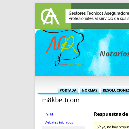
Notarios
PORTADA
NORMAS
RESOLUCIONE
m8kbettcom
MÁS USADAS (CUADRO)
INFORMES 
INFORMES MENSUALES
VOCES P
Respuestas de
MÁS DESTACADAS
VOCES M
Perfil
TITULARES DESDE 2002
TITULARES
Debates iniciados
¡Vaya, no hay respu