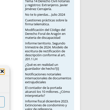
Tema 14 Derecho Civil notarias
y registros: Extranjeros. Javier
Jiménez Cerrajería.
No te lo pierdas… Julio 2024
Cuestiones prácticas sobre la
firma telemática.
Modificación del Código del
Derecho Foral de Aragón en
materia de discapacidad
Informe territorio. Segundo
trimestre de 2024. Modelo de
escritura de rectificación de
descripción conforme al art.
201.1 LH
¿Qué es en realidad un
guardador de hecho?[i]
Notificaciones notariales
internacionales de documentos
extrajudiciales
El contador de la portada
alcanzó los 10 millones. ¿Cómo
interpretarlo?
Informe fiscal diciembre 2023.
Extinciones de condominio y
valor de referencia.