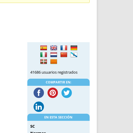
DE INICIO
PREMIO NYR
VORITOS
CONVENCIONES ANUALES
A IRPF
NUEVA ETAPA
AS
POLÍTICA DE PRIVACIDAD
IJUELAS
AVISO LEGAL
POTECA
REPORTAR INCIDENCIA
PERES
LOGOTIPO
CES
ENTREVISTAS
SONRISA
41686 usuarios registrados
ENVÍA CORREO
CANALES DE VÍDEO
COMPARTIR EN:
EN ESTA SECCIÓN
SC