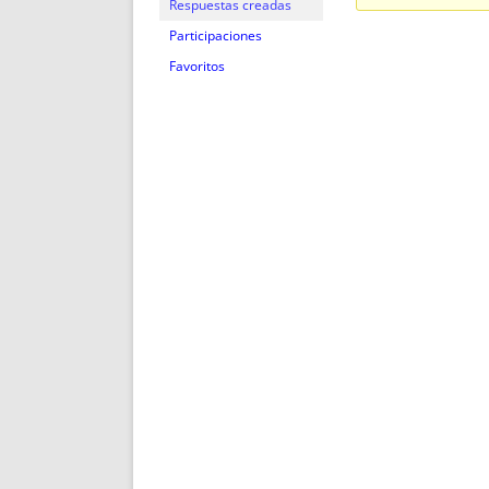
ENRIQUECIDAS
TITULARES 
Respuestas creadas
NO DESESPERES
CAT
Participaciones
A MANO
SUCESIONES 
Favoritos
FUTURAS NORMAS
GEORREFE
ALQUILE
TRI
LH Y C
¿SABIA
FRANCI
BÚSQUED