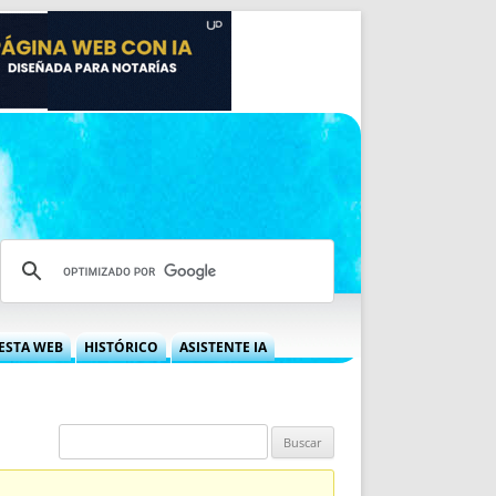
ESTA WEB
HISTÓRICO
ASISTENTE IA
A DGRN
QUÉ OFRECEMOS
 NIF
IDEARIO WEB
 LABORAL
QUIÉNES SOMOS
ÁBILES
HISTORIA