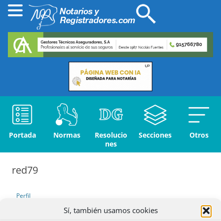
Portada
Normas
Resolucio
Secciones
Otros
nes
red79
Perfil
Sí, también usamos cookies
Debates iniciados