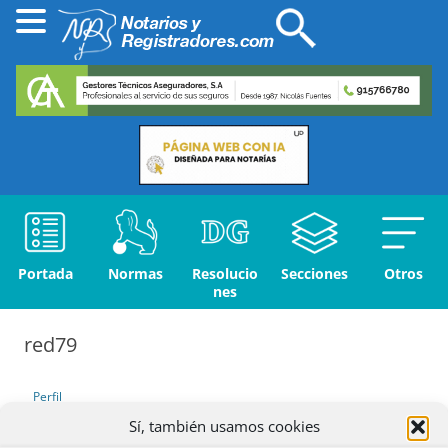
Portada
Normas
Resolucio
Secciones
Otros
nes
red79
Perfil
Sí, también usamos cookies
Debates iniciados