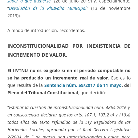
saber a qué atenerse
” (
26 de julio 2019) y, especialmente,
“
Devolución de la Plusvalía Municipal
”
(13 de noviembre
2019)).
A modo de introducción, recordemos.
INCONSTITUCIONALIDAD POR INEXISTENCIA DE
INCREMENTO DE VALOR.
El IIVTNU no es exigible si en el periodo computable no
se ha producido un incremento real de valor
. Eso es lo
que resulta de la
Sentencia núm. 59/2017 de 11 mayo
, del
Pleno del Tribunal Constitucional
, que decidió:
“
Estimar la cuestión de inconstitucionalidad núm. 4864-2016 y,
en consecuencia, declarar que los arts. 107.1, 107.2 a) y 110.4,
todos ellos del texto refundido de la Ley Reguladora de las
Haciendas Locales, aprobado por el Real Decreto Legislativo
2/2004, de 5 de marzo, son inconstitucionales y nulos, pero