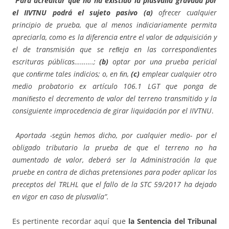
Para acreditar que no ha existido la plusvalía gravada por
el IIVTNU podrá el sujeto pasivo
(a)
ofrecer cualquier
principio de prueba, que al menos indiciariamente permita
apreciarla, como es la diferencia entre el valor de adquisición y
el de transmisión que se reﬂeja en las correspondientes
escrituras públicas……….;
(b)
optar por una prueba pericial
que conﬁrme tales indicios; o, en ﬁn,
(c)
emplear cualquier otro
medio probatorio ex artículo 106.1 LGT que ponga de
maniﬁesto el decremento de valor del terreno transmitido y la
consiguiente improcedencia de girar liquidación por el IIVTNU
.
Aportada -según hemos dicho, por cualquier medio- por el
obligado tributario la prueba de que el terreno no ha
aumentado de valor, deberá ser la Administración la que
pruebe en contra de dichas pretensiones para poder aplicar los
preceptos del TRLHL que el fallo de la STC 59/2017 ha dejado
en vigor en caso de plusvalía”.
Es pertinente recordar aquí que
la Sentencia del Tribunal