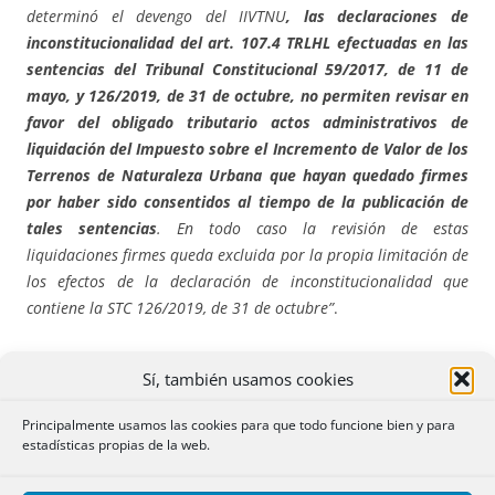
determinó el devengo del IIVTNU
, las declaraciones de
inconstitucionalidad del art. 107.4 TRLHL efectuadas en las
sentencias del Tribunal Constitucional 59/2017, de 11 de
mayo, y 126/2019, de 31 de octubre, no permiten revisar en
favor del obligado tributario actos administrativos de
liquidación del Impuesto sobre el Incremento de Valor de los
Terrenos de Naturaleza Urbana que hayan quedado firmes
por haber sido consentidos al tiempo de la publicación de
tales sentencias
. En todo caso la revisión de estas
liquidaciones firmes queda excluida por la propia limitación de
los efectos de la declaración de inconstitucionalidad que
contiene la STC 126/2019, de 31 de octubre”
.
Es preciso tener en cuenta para interpretar esta sentencia
Sí, también usamos cookies
que el T.S. aplica el fallo del T.C. en la sentencia 126/2019
siendo plenamente consciente de que la totalidad del
Principalmente usamos las cookies para que todo funcione bien y para
procedimiento, incluido el auto de admisión del recurso de
estadísticas propias de la web.
casación, se había desarrollado antes de dictarse dicha
sentencia..