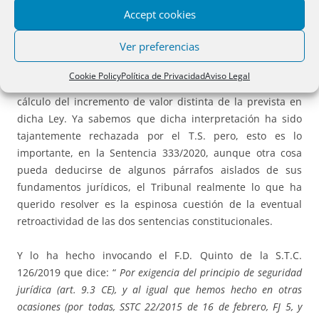
Accept cookies
La petición de devolución, parcialmente estimada por el
Ver preferencias
Juzgado, se había fundado en la STC 59/2017, admitiendo,
como quería el contribuyente, que la anulación parcial del
Cookie Policy
Política de Privacidad
Aviso Legal
art. 107 L.H.L. debía superarse admitiendo una fórmula de
cálculo del incremento de valor distinta de la prevista en
dicha Ley. Ya sabemos que dicha interpretación ha sido
tajantemente rechazada por el T.S. pero, esto es lo
importante, en la Sentencia 333/2020, aunque otra cosa
pueda deducirse de algunos párrafos aislados de sus
fundamentos jurídicos, el Tribunal realmente lo que ha
querido resolver es la espinosa cuestión de la eventual
retroactividad de las dos sentencias constitucionales.
Y lo ha hecho invocando el F.D. Quinto de la S.T.C.
126/2019 que dice: “
Por exigencia del principio de seguridad
jurídica (art. 9.3 CE), y al igual que hemos hecho en otras
ocasiones (por todas, SSTC 22/2015 de 16 de febrero, FJ 5, y